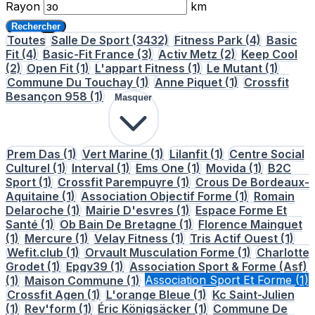
Rayon
km
Rechercher
Toutes
Salle De Sport
(3432)
Fitness Park
(4)
Basic
Fit
(4)
Basic-Fit France
(3)
Activ Metz
(2)
Keep Cool
(2)
Open Fit
(1)
L'appart Fitness
(1)
Le Mutant
(1)
Commune Du Touchay
(1)
Anne Piquet
(1)
Crossfit
Besançon 958
(1)
Masquer
Prem Das
(1)
Vert Marine
(1)
Lilanfit
(1)
Centre Social
Culturel
(1)
Interval
(1)
Ems One
(1)
Movida
(1)
B2C
Sport
(1)
Crossfit Parempuyre
(1)
Crous De Bordeaux-
Aquitaine
(1)
Association Objectif Forme
(1)
Romain
Delaroche
(1)
Mairie D'esvres
(1)
Espace Forme Et
Santé
(1)
Ob Bain De Bretagne
(1)
Florence Mainguet
(1)
Mercure
(1)
Velay Fitness
(1)
Tris Actif Ouest
(1)
Wefit.club
(1)
Orvault Musculation Forme
(1)
Charlotte
Grodet
(1)
Epgv39
(1)
Association Sport & Forme (Asf)
(1)
Maison Commune
(1)
Association Sport Et Forme
(1)
Crossfit Agen
(1)
L'orange Bleue
(1)
Kc Saint-Julien
(1)
Rev'form
(1)
Éric Königsäcker
(1)
Commune De