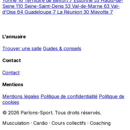
Yonne
16
Territoire de Belfort
7
Essonne
53
Hauts-de-
Seine
110
Seine-Saint-Denis
53
Val-de-Marne
63
Val-
d'Oise
64
Guadeloupe
7
La Réunion
30
Mayotte
7
L'annuaire
Trouver une salle
Guides & conseils
Contact
Contact
Mentions
Mentions légales
Politique de confidentialité
Politique de
cookies
© 2026 Parlons-Sport. Tous droits réservés.
Musculation · Cardio · Cours collectifs · Coaching