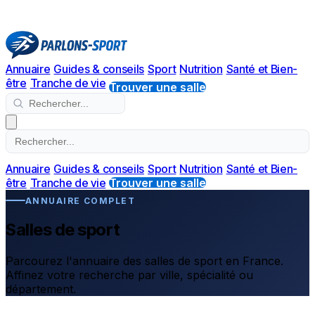
Annuaire
Guides & conseils
Sport
Nutrition
Santé et Bien-
être
Tranche de vie
Trouver une salle
Annuaire
Guides & conseils
Sport
Nutrition
Santé et Bien-
être
Tranche de vie
Trouver une salle
ANNUAIRE COMPLET
Salles de sport
Parcourez l'annuaire des salles de sport en France.
Affinez votre recherche par ville, spécialité ou
département.