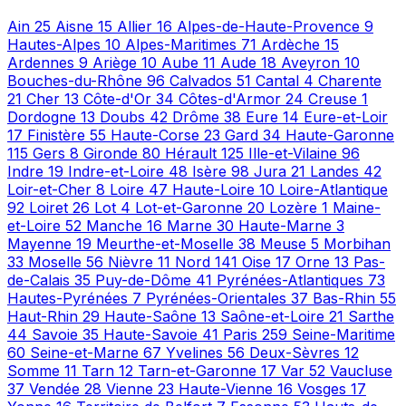
Ain
25
Aisne
15
Allier
16
Alpes-de-Haute-Provence
9
Hautes-Alpes
10
Alpes-Maritimes
71
Ardèche
15
Ardennes
9
Ariège
10
Aube
11
Aude
18
Aveyron
10
Bouches-du-Rhône
96
Calvados
51
Cantal
4
Charente
21
Cher
13
Côte-d'Or
34
Côtes-d'Armor
24
Creuse
1
Dordogne
13
Doubs
42
Drôme
38
Eure
14
Eure-et-Loir
17
Finistère
55
Haute-Corse
23
Gard
34
Haute-Garonne
115
Gers
8
Gironde
80
Hérault
125
Ille-et-Vilaine
96
Indre
19
Indre-et-Loire
48
Isère
98
Jura
21
Landes
42
Loir-et-Cher
8
Loire
47
Haute-Loire
10
Loire-Atlantique
92
Loiret
26
Lot
4
Lot-et-Garonne
20
Lozère
1
Maine-
et-Loire
52
Manche
16
Marne
30
Haute-Marne
3
Mayenne
19
Meurthe-et-Moselle
38
Meuse
5
Morbihan
33
Moselle
56
Nièvre
11
Nord
141
Oise
17
Orne
13
Pas-
de-Calais
35
Puy-de-Dôme
41
Pyrénées-Atlantiques
73
Hautes-Pyrénées
7
Pyrénées-Orientales
37
Bas-Rhin
55
Haut-Rhin
29
Haute-Saône
13
Saône-et-Loire
21
Sarthe
44
Savoie
35
Haute-Savoie
41
Paris
259
Seine-Maritime
60
Seine-et-Marne
67
Yvelines
56
Deux-Sèvres
12
Somme
11
Tarn
12
Tarn-et-Garonne
17
Var
52
Vaucluse
37
Vendée
28
Vienne
23
Haute-Vienne
16
Vosges
17