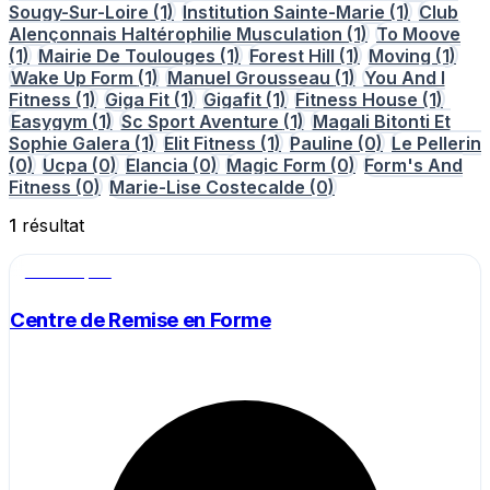
Sougy-Sur-Loire
(1)
Institution Sainte-Marie
(1)
Club
Alençonnais Haltérophilie Musculation
(1)
To Moove
(1)
Mairie De Toulouges
(1)
Forest Hill
(1)
Moving
(1)
Wake Up Form
(1)
Manuel Grousseau
(1)
You And I
Fitness
(1)
Giga Fit
(1)
Gigafit
(1)
Fitness House
(1)
Easygym
(1)
Sc Sport Aventure
(1)
Magali Bitonti Et
Sophie Galera
(1)
Elit Fitness
(1)
Pauline
(0)
Le Pellerin
(0)
Ucpa
(0)
Elancia
(0)
Magic Form
(0)
Form's And
Fitness
(0)
Marie-Lise Costecalde
(0)
1
résultat
Salle de sport
Centre de Remise en Forme