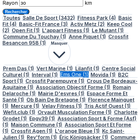
Rayon
km
Rechercher
Toutes
Salle De Sport
(3432)
Fitness Park
(4)
Basic
Fit
(4)
Basic-Fit France
(3)
Activ Metz
(2)
Keep Cool
(2)
Open Fit
(1)
L'appart Fitness
(1)
Le Mutant
(1)
Commune Du Touchay
(1)
Anne Piquet
(1)
Crossfit
Besançon 958
(1)
Masquer
Prem Das
(1)
Vert Marine
(1)
Lilanfit
(1)
Centre Social
Culturel
(1)
Interval
(1)
Ems One
(1)
Movida
(1)
B2C
Sport
(1)
Crossfit Parempuyre
(1)
Crous De Bordeaux-
Aquitaine
(1)
Association Objectif Forme
(1)
Romain
Delaroche
(1)
Mairie D'esvres
(1)
Espace Forme Et
Santé
(1)
Ob Bain De Bretagne
(1)
Florence Mainguet
(1)
Mercure
(1)
Velay Fitness
(1)
Tris Actif Ouest
(1)
Wefit.club
(1)
Orvault Musculation Forme
(1)
Charlotte
Grodet
(1)
Epgv39
(1)
Association Sport & Forme (Asf)
(1)
Maison Commune
(1)
Association Sport Et Forme
(1)
Crossfit Agen
(1)
L'orange Bleue
(1)
Kc Saint-
Julien
(1)
Rev'form
(1)
Éric Königsäcker
(1)
Commune