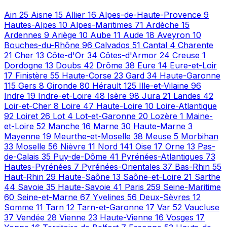
Ain
25
Aisne
15
Allier
16
Alpes-de-Haute-Provence
9
Hautes-Alpes
10
Alpes-Maritimes
71
Ardèche
15
Ardennes
9
Ariège
10
Aube
11
Aude
18
Aveyron
10
Bouches-du-Rhône
96
Calvados
51
Cantal
4
Charente
21
Cher
13
Côte-d'Or
34
Côtes-d'Armor
24
Creuse
1
Dordogne
13
Doubs
42
Drôme
38
Eure
14
Eure-et-Loir
17
Finistère
55
Haute-Corse
23
Gard
34
Haute-Garonne
115
Gers
8
Gironde
80
Hérault
125
Ille-et-Vilaine
96
Indre
19
Indre-et-Loire
48
Isère
98
Jura
21
Landes
42
Loir-et-Cher
8
Loire
47
Haute-Loire
10
Loire-Atlantique
92
Loiret
26
Lot
4
Lot-et-Garonne
20
Lozère
1
Maine-
et-Loire
52
Manche
16
Marne
30
Haute-Marne
3
Mayenne
19
Meurthe-et-Moselle
38
Meuse
5
Morbihan
33
Moselle
56
Nièvre
11
Nord
141
Oise
17
Orne
13
Pas-
de-Calais
35
Puy-de-Dôme
41
Pyrénées-Atlantiques
73
Hautes-Pyrénées
7
Pyrénées-Orientales
37
Bas-Rhin
55
Haut-Rhin
29
Haute-Saône
13
Saône-et-Loire
21
Sarthe
44
Savoie
35
Haute-Savoie
41
Paris
259
Seine-Maritime
60
Seine-et-Marne
67
Yvelines
56
Deux-Sèvres
12
Somme
11
Tarn
12
Tarn-et-Garonne
17
Var
52
Vaucluse
37
Vendée
28
Vienne
23
Haute-Vienne
16
Vosges
17