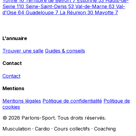
Yonne
16
Territoire de Belfort
7
Essonne
53
Hauts-de-
Seine
110
Seine-Saint-Denis
53
Val-de-Marne
63
Val-
d'Oise
64
Guadeloupe
7
La Réunion
30
Mayotte
7
L'annuaire
Trouver une salle
Guides & conseils
Contact
Contact
Mentions
Mentions légales
Politique de confidentialité
Politique de
cookies
© 2026 Parlons-Sport. Tous droits réservés.
Musculation · Cardio · Cours collectifs · Coaching