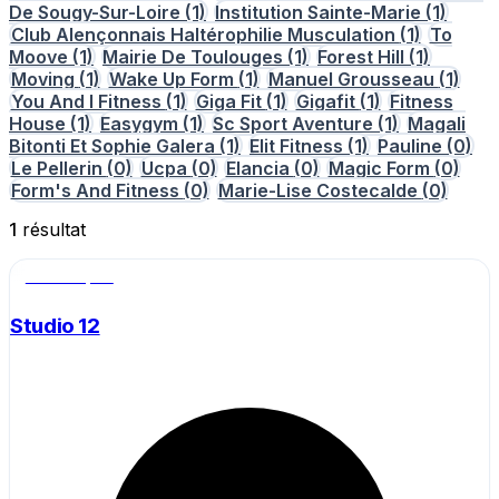
De Sougy-Sur-Loire
(1)
Institution Sainte-Marie
(1)
Club Alençonnais Haltérophilie Musculation
(1)
To
Moove
(1)
Mairie De Toulouges
(1)
Forest Hill
(1)
Moving
(1)
Wake Up Form
(1)
Manuel Grousseau
(1)
You And I Fitness
(1)
Giga Fit
(1)
Gigafit
(1)
Fitness
House
(1)
Easygym
(1)
Sc Sport Aventure
(1)
Magali
Bitonti Et Sophie Galera
(1)
Elit Fitness
(1)
Pauline
(0)
Le Pellerin
(0)
Ucpa
(0)
Elancia
(0)
Magic Form
(0)
Form's And Fitness
(0)
Marie-Lise Costecalde
(0)
1
résultat
Salle de sport
Studio 12