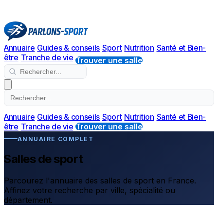
Annuaire
Guides & conseils
Sport
Nutrition
Santé et Bien-
être
Tranche de vie
Trouver une salle
Annuaire
Guides & conseils
Sport
Nutrition
Santé et Bien-
être
Tranche de vie
Trouver une salle
ANNUAIRE COMPLET
Salles de sport
Parcourez l'annuaire des salles de sport en France.
Affinez votre recherche par ville, spécialité ou
département.