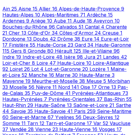
Ain
25
Aisne
15
Allier
16
Alpes-de-Haute-Provence
9
Hautes-Alpes
10
Alpes-Maritimes
71
Ardèche
15
Ardennes
9
Ariège
10
Aube
11
Aude
18
Aveyron
10
Bouches-du-Rhône
96
Calvados
51
Cantal
4
Charente
21
Cher
13
Côte-d'Or
34
Côtes-d'Armor
24
Creuse
1
Dordogne
13
Doubs
42
Drôme
38
Eure
14
Eure-et-Loir
17
Finistère
55
Haute-Corse
23
Gard
34
Haute-Garonne
115
Gers
8
Gironde
80
Hérault
125
Ille-et-Vilaine
96
Indre
19
Indre-et-Loire
48
Isère
98
Jura
21
Landes
42
Loir-et-Cher
8
Loire
47
Haute-Loire
10
Loire-Atlantique
92
Loiret
26
Lot
4
Lot-et-Garonne
20
Lozère
1
Maine-
et-Loire
52
Manche
16
Marne
30
Haute-Marne
3
Mayenne
19
Meurthe-et-Moselle
38
Meuse
5
Morbihan
33
Moselle
56
Nièvre
11
Nord
141
Oise
17
Orne
13
Pas-
de-Calais
35
Puy-de-Dôme
41
Pyrénées-Atlantiques
73
Hautes-Pyrénées
7
Pyrénées-Orientales
37
Bas-Rhin
55
Haut-Rhin
29
Haute-Saône
13
Saône-et-Loire
21
Sarthe
44
Savoie
35
Haute-Savoie
41
Paris
259
Seine-Maritime
60
Seine-et-Marne
67
Yvelines
56
Deux-Sèvres
12
Somme
11
Tarn
12
Tarn-et-Garonne
17
Var
52
Vaucluse
37
Vendée
28
Vienne
23
Haute-Vienne
16
Vosges
17