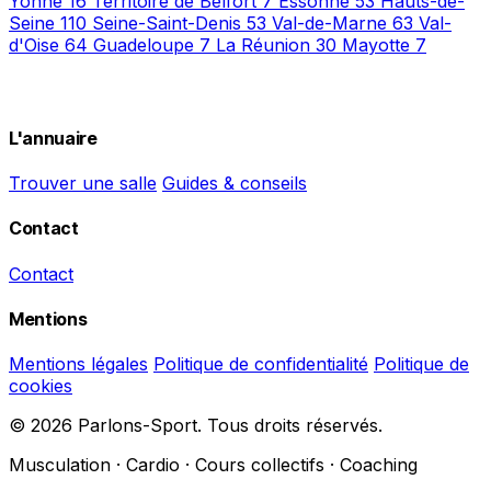
Yonne
16
Territoire de Belfort
7
Essonne
53
Hauts-de-
Seine
110
Seine-Saint-Denis
53
Val-de-Marne
63
Val-
d'Oise
64
Guadeloupe
7
La Réunion
30
Mayotte
7
L'annuaire
Trouver une salle
Guides & conseils
Contact
Contact
Mentions
Mentions légales
Politique de confidentialité
Politique de
cookies
© 2026 Parlons-Sport. Tous droits réservés.
Musculation · Cardio · Cours collectifs · Coaching