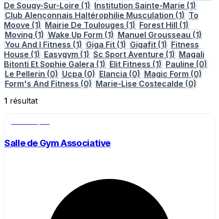
De Sougy-Sur-Loire
(1)
Institution Sainte-Marie
(1)
Club Alençonnais Haltérophilie Musculation
(1)
To
Moove
(1)
Mairie De Toulouges
(1)
Forest Hill
(1)
Moving
(1)
Wake Up Form
(1)
Manuel Grousseau
(1)
You And I Fitness
(1)
Giga Fit
(1)
Gigafit
(1)
Fitness
House
(1)
Easygym
(1)
Sc Sport Aventure
(1)
Magali
Bitonti Et Sophie Galera
(1)
Elit Fitness
(1)
Pauline
(0)
Le Pellerin
(0)
Ucpa
(0)
Elancia
(0)
Magic Form
(0)
Form's And Fitness
(0)
Marie-Lise Costecalde
(0)
1
résultat
Salle de sport
Salle de Gym Associative