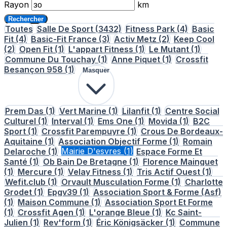
Rayon
km
Rechercher
Toutes
Salle De Sport
(3432)
Fitness Park
(4)
Basic
Fit
(4)
Basic-Fit France
(3)
Activ Metz
(2)
Keep Cool
(2)
Open Fit
(1)
L'appart Fitness
(1)
Le Mutant
(1)
Commune Du Touchay
(1)
Anne Piquet
(1)
Crossfit
Besançon 958
(1)
Masquer
Prem Das
(1)
Vert Marine
(1)
Lilanfit
(1)
Centre Social
Culturel
(1)
Interval
(1)
Ems One
(1)
Movida
(1)
B2C
Sport
(1)
Crossfit Parempuyre
(1)
Crous De Bordeaux-
Aquitaine
(1)
Association Objectif Forme
(1)
Romain
Delaroche
(1)
Mairie D'esvres
(1)
Espace Forme Et
Santé
(1)
Ob Bain De Bretagne
(1)
Florence Mainguet
(1)
Mercure
(1)
Velay Fitness
(1)
Tris Actif Ouest
(1)
Wefit.club
(1)
Orvault Musculation Forme
(1)
Charlotte
Grodet
(1)
Epgv39
(1)
Association Sport & Forme (Asf)
(1)
Maison Commune
(1)
Association Sport Et Forme
(1)
Crossfit Agen
(1)
L'orange Bleue
(1)
Kc Saint-
Julien
(1)
Rev'form
(1)
Éric Königsäcker
(1)
Commune