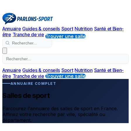
Annuaire
Guides & conseils
Sport
Nutrition
Santé et Bien-
être
Tranche de vie
Trouver une salle
Annuaire
Guides & conseils
Sport
Nutrition
Santé et Bien-
être
Tranche de vie
Trouver une salle
ANNUAIRE COMPLET
Salles de sport
Parcourez l'annuaire des salles de sport en France.
Affinez votre recherche par ville, spécialité ou
département.