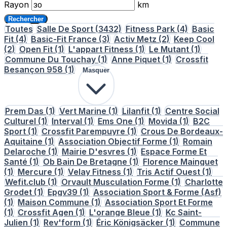
Rayon
km
Rechercher
Toutes
Salle De Sport
(3432)
Fitness Park
(4)
Basic
Fit
(4)
Basic-Fit France
(3)
Activ Metz
(2)
Keep Cool
(2)
Open Fit
(1)
L'appart Fitness
(1)
Le Mutant
(1)
Commune Du Touchay
(1)
Anne Piquet
(1)
Crossfit
Besançon 958
(1)
Masquer
Prem Das
(1)
Vert Marine
(1)
Lilanfit
(1)
Centre Social
Culturel
(1)
Interval
(1)
Ems One
(1)
Movida
(1)
B2C
Sport
(1)
Crossfit Parempuyre
(1)
Crous De Bordeaux-
Aquitaine
(1)
Association Objectif Forme
(1)
Romain
Delaroche
(1)
Mairie D'esvres
(1)
Espace Forme Et
Santé
(1)
Ob Bain De Bretagne
(1)
Florence Mainguet
(1)
Mercure
(1)
Velay Fitness
(1)
Tris Actif Ouest
(1)
Wefit.club
(1)
Orvault Musculation Forme
(1)
Charlotte
Grodet
(1)
Epgv39
(1)
Association Sport & Forme (Asf)
(1)
Maison Commune
(1)
Association Sport Et Forme
(1)
Crossfit Agen
(1)
L'orange Bleue
(1)
Kc Saint-
Julien
(1)
Rev'form
(1)
Éric Königsäcker
(1)
Commune