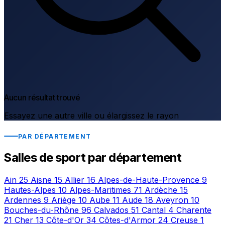
Aucun résultat trouvé
Essayez une autre ville ou élargissez le rayon
PAR DÉPARTEMENT
Salles de sport par département
Ain
25
Aisne
15
Allier
16
Alpes-de-Haute-Provence
9
Hautes-Alpes
10
Alpes-Maritimes
71
Ardèche
15
Ardennes
9
Ariège
10
Aube
11
Aude
18
Aveyron
10
Bouches-du-Rhône
96
Calvados
51
Cantal
4
Charente
21
Cher
13
Côte-d'Or
34
Côtes-d'Armor
24
Creuse
1