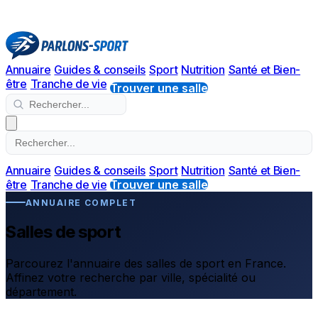
Annuaire
Guides & conseils
Sport
Nutrition
Santé et Bien-
être
Tranche de vie
Trouver une salle
Annuaire
Guides & conseils
Sport
Nutrition
Santé et Bien-
être
Tranche de vie
Trouver une salle
ANNUAIRE COMPLET
Salles de sport
Parcourez l'annuaire des salles de sport en France.
Affinez votre recherche par ville, spécialité ou
département.