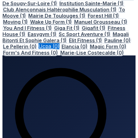
De Sougy-Sur-Loire
(1)
Institution Sainte-Marie
(1)
Club Alençonnais Haltérophilie Musculation
(1)
To
Moove
(1)
Mairie De Toulouges
(1)
Forest Hill
(1)
Moving
(1)
Wake Up Form
(1)
Manuel Grousseau
(1)
You And I Fitness
(1)
Giga Fit
(1)
Gigafit
(1)
Fitness
House
(1)
Easygym
(1)
Sc Sport Aventure
(1)
Magali
Bitonti Et Sophie Galera
(1)
Elit Fitness
(1)
Pauline
(0)
Le Pellerin
(0)
Ucpa
(0)
Elancia
(0)
Magic Form
(0)
Form's And Fitness
(0)
Marie-Lise Costecalde
(0)