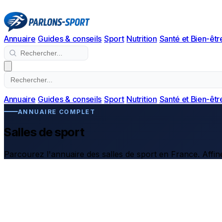
Annuaire
Guides & conseils
Sport
Nutrition
Santé et Bien-êtr
Annuaire
Guides & conseils
Sport
Nutrition
Santé et Bien-êtr
ANNUAIRE COMPLET
Salles de sport
Parcourez l'annuaire des salles de sport en France. Affine