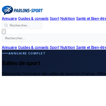
Annuaire
Guides & conseils
Sport
Nutrition
Santé et Bien-êtr
Annuaire
Guides & conseils
Sport
Nutrition
Santé et Bien-êtr
ANNUAIRE COMPLET
Salles de sport
Parcourez l'annuaire des salles de sport en France. Affine