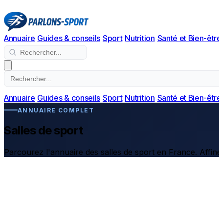
Annuaire
Guides & conseils
Sport
Nutrition
Santé et Bien-êtr
Annuaire
Guides & conseils
Sport
Nutrition
Santé et Bien-êtr
ANNUAIRE COMPLET
Salles de sport
Parcourez l'annuaire des salles de sport en France. Affine