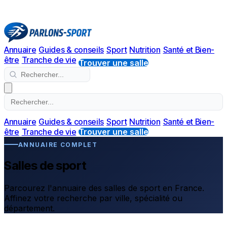
Annuaire
Guides & conseils
Sport
Nutrition
Santé et Bien-
être
Tranche de vie
Trouver une salle
Annuaire
Guides & conseils
Sport
Nutrition
Santé et Bien-
être
Tranche de vie
Trouver une salle
ANNUAIRE COMPLET
Salles de sport
Parcourez l'annuaire des salles de sport en France.
Affinez votre recherche par ville, spécialité ou
département.