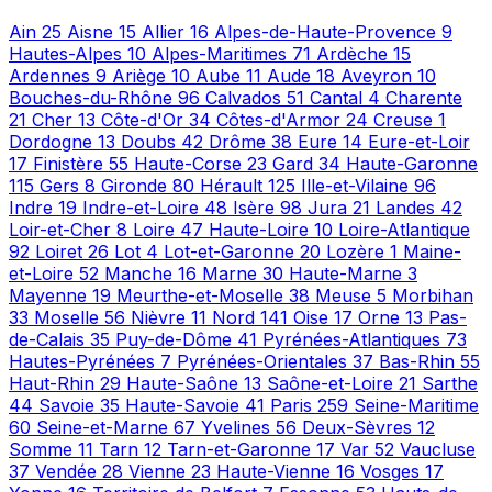
Ain
25
Aisne
15
Allier
16
Alpes-de-Haute-Provence
9
Hautes-Alpes
10
Alpes-Maritimes
71
Ardèche
15
Ardennes
9
Ariège
10
Aube
11
Aude
18
Aveyron
10
Bouches-du-Rhône
96
Calvados
51
Cantal
4
Charente
21
Cher
13
Côte-d'Or
34
Côtes-d'Armor
24
Creuse
1
Dordogne
13
Doubs
42
Drôme
38
Eure
14
Eure-et-Loir
17
Finistère
55
Haute-Corse
23
Gard
34
Haute-Garonne
115
Gers
8
Gironde
80
Hérault
125
Ille-et-Vilaine
96
Indre
19
Indre-et-Loire
48
Isère
98
Jura
21
Landes
42
Loir-et-Cher
8
Loire
47
Haute-Loire
10
Loire-Atlantique
92
Loiret
26
Lot
4
Lot-et-Garonne
20
Lozère
1
Maine-
et-Loire
52
Manche
16
Marne
30
Haute-Marne
3
Mayenne
19
Meurthe-et-Moselle
38
Meuse
5
Morbihan
33
Moselle
56
Nièvre
11
Nord
141
Oise
17
Orne
13
Pas-
de-Calais
35
Puy-de-Dôme
41
Pyrénées-Atlantiques
73
Hautes-Pyrénées
7
Pyrénées-Orientales
37
Bas-Rhin
55
Haut-Rhin
29
Haute-Saône
13
Saône-et-Loire
21
Sarthe
44
Savoie
35
Haute-Savoie
41
Paris
259
Seine-Maritime
60
Seine-et-Marne
67
Yvelines
56
Deux-Sèvres
12
Somme
11
Tarn
12
Tarn-et-Garonne
17
Var
52
Vaucluse
37
Vendée
28
Vienne
23
Haute-Vienne
16
Vosges
17