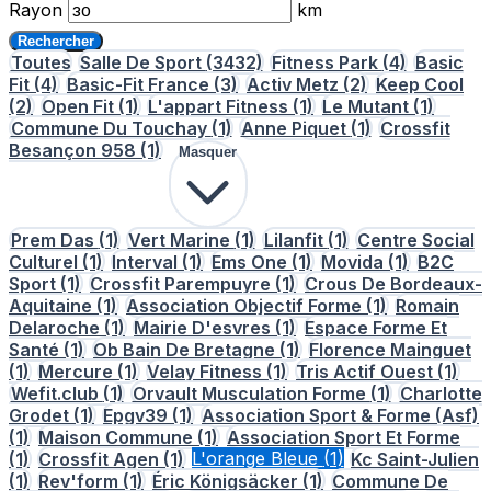
Rayon
km
Rechercher
Toutes
Salle De Sport
(3432)
Fitness Park
(4)
Basic
Fit
(4)
Basic-Fit France
(3)
Activ Metz
(2)
Keep Cool
(2)
Open Fit
(1)
L'appart Fitness
(1)
Le Mutant
(1)
Commune Du Touchay
(1)
Anne Piquet
(1)
Crossfit
Besançon 958
(1)
Masquer
Prem Das
(1)
Vert Marine
(1)
Lilanfit
(1)
Centre Social
Culturel
(1)
Interval
(1)
Ems One
(1)
Movida
(1)
B2C
Sport
(1)
Crossfit Parempuyre
(1)
Crous De Bordeaux-
Aquitaine
(1)
Association Objectif Forme
(1)
Romain
Delaroche
(1)
Mairie D'esvres
(1)
Espace Forme Et
Santé
(1)
Ob Bain De Bretagne
(1)
Florence Mainguet
(1)
Mercure
(1)
Velay Fitness
(1)
Tris Actif Ouest
(1)
Wefit.club
(1)
Orvault Musculation Forme
(1)
Charlotte
Grodet
(1)
Epgv39
(1)
Association Sport & Forme (Asf)
(1)
Maison Commune
(1)
Association Sport Et Forme
(1)
Crossfit Agen
(1)
L'orange Bleue
(1)
Kc Saint-Julien
(1)
Rev'form
(1)
Éric Königsäcker
(1)
Commune De