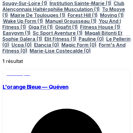
Sougy-Sur-Loire
(1)
Institution Sainte-Marie
(1)
Club
Alençonnais Haltérophilie Musculation
(1)
To Moove
(1)
Mairie De Toulouges
(1)
Forest Hill
(1)
Moving
(1)
Wake Up Form
(1)
Manuel Grousseau
(1)
You And I
Fitness
(1)
Giga Fit
(1)
Gigafit
(1)
Fitness House
(1)
Easygym
(1)
Sc Sport Aventure
(1)
Magali Bitonti Et
Sophie Galera
(1)
Elit Fitness
(1)
Pauline
(0)
Le Pellerin
(0)
Ucpa
(0)
Elancia
(0)
Magic Form
(0)
Form's And
Fitness
(0)
Marie-Lise Costecalde
(0)
1
résultat
Salle de sport
L'orange Bleue — Quéven