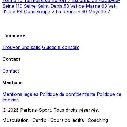
Yonne
16
Territoire de Belfort
7
Essonne
53
Hauts-de-
Seine
110
Seine-Saint-Denis
53
Val-de-Marne
63
Val-
d'Oise
64
Guadeloupe
7
La Réunion
30
Mayotte
7
L'annuaire
Trouver une salle
Guides & conseils
Contact
Contact
Mentions
Mentions légales
Politique de confidentialité
Politique de
cookies
© 2026 Parlons-Sport. Tous droits réservés.
Musculation · Cardio · Cours collectifs · Coaching