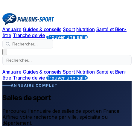
Annuaire
Guides & conseils
Sport
Nutrition
Santé et Bien-
être
Tranche de vie
Trouver une salle
Annuaire
Guides & conseils
Sport
Nutrition
Santé et Bien-
être
Tranche de vie
Trouver une salle
ANNUAIRE COMPLET
Salles de sport
Parcourez l'annuaire des salles de sport en France.
Affinez votre recherche par ville, spécialité ou
département.