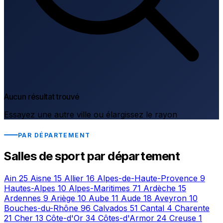
Aucun résultat trouvé
Essayez une autre ville ou élargissez le rayon
PAR DÉPARTEMENT
Salles de sport par département
Ain
25
Aisne
15
Allier
16
Alpes-de-Haute-Provence
9
Hautes-Alpes
10
Alpes-Maritimes
71
Ardèche
15
Ardennes
9
Ariège
10
Aube
11
Aude
18
Aveyron
10
Bouches-du-Rhône
96
Calvados
51
Cantal
4
Charente
21
Cher
13
Côte-d'Or
34
Côtes-d'Armor
24
Creuse
1