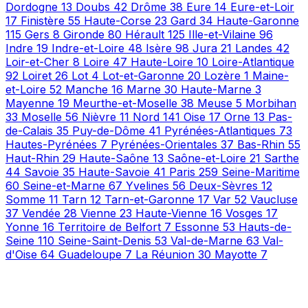
Dordogne
13
Doubs
42
Drôme
38
Eure
14
Eure-et-Loir
17
Finistère
55
Haute-Corse
23
Gard
34
Haute-Garonne
115
Gers
8
Gironde
80
Hérault
125
Ille-et-Vilaine
96
Indre
19
Indre-et-Loire
48
Isère
98
Jura
21
Landes
42
Loir-et-Cher
8
Loire
47
Haute-Loire
10
Loire-Atlantique
92
Loiret
26
Lot
4
Lot-et-Garonne
20
Lozère
1
Maine-
et-Loire
52
Manche
16
Marne
30
Haute-Marne
3
Mayenne
19
Meurthe-et-Moselle
38
Meuse
5
Morbihan
33
Moselle
56
Nièvre
11
Nord
141
Oise
17
Orne
13
Pas-
de-Calais
35
Puy-de-Dôme
41
Pyrénées-Atlantiques
73
Hautes-Pyrénées
7
Pyrénées-Orientales
37
Bas-Rhin
55
Haut-Rhin
29
Haute-Saône
13
Saône-et-Loire
21
Sarthe
44
Savoie
35
Haute-Savoie
41
Paris
259
Seine-Maritime
60
Seine-et-Marne
67
Yvelines
56
Deux-Sèvres
12
Somme
11
Tarn
12
Tarn-et-Garonne
17
Var
52
Vaucluse
37
Vendée
28
Vienne
23
Haute-Vienne
16
Vosges
17
Yonne
16
Territoire de Belfort
7
Essonne
53
Hauts-de-
Seine
110
Seine-Saint-Denis
53
Val-de-Marne
63
Val-
d'Oise
64
Guadeloupe
7
La Réunion
30
Mayotte
7