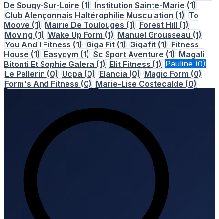
De Sougy-Sur-Loire
(1)
Institution Sainte-Marie
(1)
Club Alençonnais Haltérophilie Musculation
(1)
To
Moove
(1)
Mairie De Toulouges
(1)
Forest Hill
(1)
Moving
(1)
Wake Up Form
(1)
Manuel Grousseau
(1)
You And I Fitness
(1)
Giga Fit
(1)
Gigafit
(1)
Fitness
House
(1)
Easygym
(1)
Sc Sport Aventure
(1)
Magali
Bitonti Et Sophie Galera
(1)
Elit Fitness
(1)
Pauline
(0)
Le Pellerin
(0)
Ucpa
(0)
Elancia
(0)
Magic Form
(0)
Form's And Fitness
(0)
Marie-Lise Costecalde
(0)