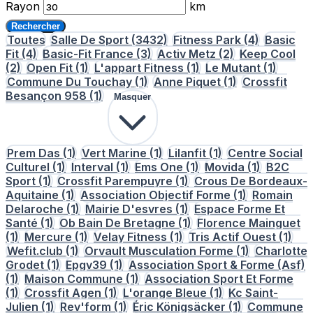
Rayon
km
Rechercher
Toutes
Salle De Sport
(3432)
Fitness Park
(4)
Basic
Fit
(4)
Basic-Fit France
(3)
Activ Metz
(2)
Keep Cool
(2)
Open Fit
(1)
L'appart Fitness
(1)
Le Mutant
(1)
Commune Du Touchay
(1)
Anne Piquet
(1)
Crossfit
Besançon 958
(1)
Masquer
Prem Das
(1)
Vert Marine
(1)
Lilanfit
(1)
Centre Social
Culturel
(1)
Interval
(1)
Ems One
(1)
Movida
(1)
B2C
Sport
(1)
Crossfit Parempuyre
(1)
Crous De Bordeaux-
Aquitaine
(1)
Association Objectif Forme
(1)
Romain
Delaroche
(1)
Mairie D'esvres
(1)
Espace Forme Et
Santé
(1)
Ob Bain De Bretagne
(1)
Florence Mainguet
(1)
Mercure
(1)
Velay Fitness
(1)
Tris Actif Ouest
(1)
Wefit.club
(1)
Orvault Musculation Forme
(1)
Charlotte
Grodet
(1)
Epgv39
(1)
Association Sport & Forme (Asf)
(1)
Maison Commune
(1)
Association Sport Et Forme
(1)
Crossfit Agen
(1)
L'orange Bleue
(1)
Kc Saint-
Julien
(1)
Rev'form
(1)
Éric Königsäcker
(1)
Commune