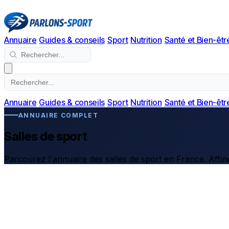
Annuaire
Guides & conseils
Sport
Nutrition
Santé et Bien-êtr
Annuaire
Guides & conseils
Sport
Nutrition
Santé et Bien-êtr
ANNUAIRE COMPLET
Salles de sport
Parcourez l'annuaire des salles de sport en France. Affine