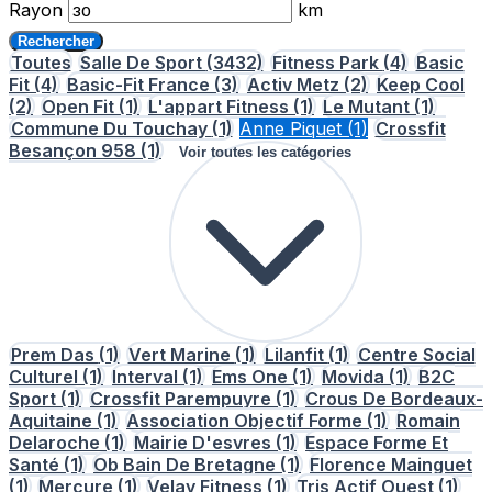
Rayon
km
Rechercher
Toutes
Salle De Sport
(3432)
Fitness Park
(4)
Basic
Fit
(4)
Basic-Fit France
(3)
Activ Metz
(2)
Keep Cool
(2)
Open Fit
(1)
L'appart Fitness
(1)
Le Mutant
(1)
Commune Du Touchay
(1)
Anne Piquet
(1)
Crossfit
Besançon 958
(1)
Voir toutes les catégories
Prem Das
(1)
Vert Marine
(1)
Lilanfit
(1)
Centre Social
Culturel
(1)
Interval
(1)
Ems One
(1)
Movida
(1)
B2C
Sport
(1)
Crossfit Parempuyre
(1)
Crous De Bordeaux-
Aquitaine
(1)
Association Objectif Forme
(1)
Romain
Delaroche
(1)
Mairie D'esvres
(1)
Espace Forme Et
Santé
(1)
Ob Bain De Bretagne
(1)
Florence Mainguet
(1)
Mercure
(1)
Velay Fitness
(1)
Tris Actif Ouest
(1)