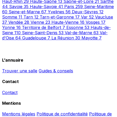
Haut-Rhin
29
Haute-Saône
13
Saône-et-Loire
21
Sarthe
44
Savoie
35
Haute-Savoie
41
Paris
259
Seine-Maritime
60
Seine-et-Marne
67
Yvelines
56
Deux-Sèvres
12
Somme
11
Tarn
12
Tarn-et-Garonne
17
Var
52
Vaucluse
37
Vendée
28
Vienne
23
Haute-Vienne
16
Vosges
17
Yonne
16
Territoire de Belfort
7
Essonne
53
Hauts-de-
Seine
110
Seine-Saint-Denis
53
Val-de-Marne
63
Val-
d'Oise
64
Guadeloupe
7
La Réunion
30
Mayotte
7
L'annuaire
Trouver une salle
Guides & conseils
Contact
Contact
Mentions
Mentions légales
Politique de confidentialité
Politique de