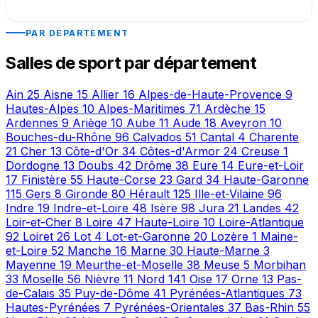
PAR DÉPARTEMENT
Salles de sport par département
Ain
25
Aisne
15
Allier
16
Alpes-de-Haute-Provence
9
Hautes-Alpes
10
Alpes-Maritimes
71
Ardèche
15
Ardennes
9
Ariège
10
Aube
11
Aude
18
Aveyron
10
Bouches-du-Rhône
96
Calvados
51
Cantal
4
Charente
21
Cher
13
Côte-d'Or
34
Côtes-d'Armor
24
Creuse
1
Dordogne
13
Doubs
42
Drôme
38
Eure
14
Eure-et-Loir
17
Finistère
55
Haute-Corse
23
Gard
34
Haute-Garonne
115
Gers
8
Gironde
80
Hérault
125
Ille-et-Vilaine
96
Indre
19
Indre-et-Loire
48
Isère
98
Jura
21
Landes
42
Loir-et-Cher
8
Loire
47
Haute-Loire
10
Loire-Atlantique
92
Loiret
26
Lot
4
Lot-et-Garonne
20
Lozère
1
Maine-
et-Loire
52
Manche
16
Marne
30
Haute-Marne
3
Mayenne
19
Meurthe-et-Moselle
38
Meuse
5
Morbihan
33
Moselle
56
Nièvre
11
Nord
141
Oise
17
Orne
13
Pas-
de-Calais
35
Puy-de-Dôme
41
Pyrénées-Atlantiques
73
Hautes-Pyrénées
7
Pyrénées-Orientales
37
Bas-Rhin
55