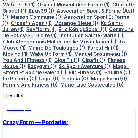
Wefit.club
(1)
Orvault Musculation Forme
(1)
Charlotte
Grodet
(1)
Epgv39
(1)
Association Sport & Forme (Asf)
(1)
Maison Commune
(1)
Association Sport Et Forme
(1)
Crossfit Agen
(1)
L'orange Bleue
(1)
Kc Saint-
Julien
(1)
Rev'form
(1)
Éric Königsäcker
(1)
Commune
De Sougy-Sur-Loire
(1)
Institution Sainte-Marie
(1)
Club Alençonnais Haltérophilie Musculation
(1)
To
Moove
(1)
Mairie De Toulouges
(1)
Forest Hill
(1)
Moving
(1)
Wake Up Form
(1)
Manuel Grousseau
(1)
You And I Fitness
(1)
Giga Fit
(1)
Gigafit
(1)
Fitness
House
(1)
Easygym
(1)
Sc Sport Aventure
(1)
Magali
Bitonti Et Sophie Galera
(1)
Elit Fitness
(1)
Pauline
(0)
Le Pellerin
(0)
Ucpa
(0)
Elancia
(0)
Magic Form
(0)
Form's And Fitness
(0)
Marie-Lise Costecalde
(0)
1
résultat
Salle de sport
Crazy Form — Pontarlier