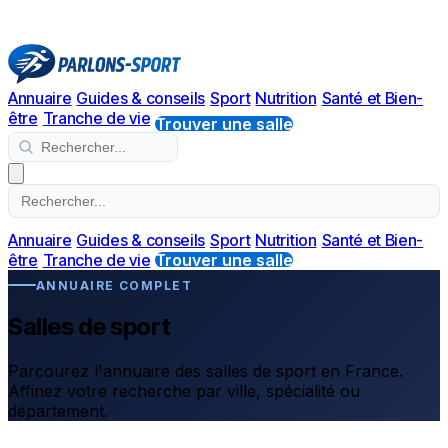
Annuaire
Guides & conseils
Sport
Nutrition
Santé et Bien-
être
Tranche de vie
Trouver une salle
Annuaire
Guides & conseils
Sport
Nutrition
Santé et Bien-
être
Tranche de vie
Trouver une salle
ANNUAIRE COMPLET
Salles de sport
Parcourez l'annuaire des salles de sport en France.
Affinez votre recherche par ville, spécialité ou
département.