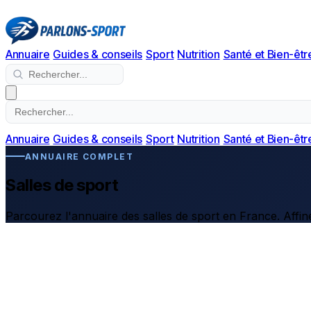
Annuaire
Guides & conseils
Sport
Nutrition
Santé et Bien-êtr
Annuaire
Guides & conseils
Sport
Nutrition
Santé et Bien-êtr
ANNUAIRE COMPLET
Salles de sport
Parcourez l'annuaire des salles de sport en France. Affine