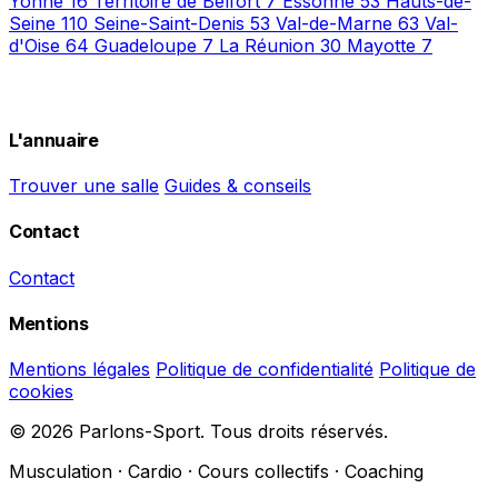
Yonne
16
Territoire de Belfort
7
Essonne
53
Hauts-de-
Seine
110
Seine-Saint-Denis
53
Val-de-Marne
63
Val-
d'Oise
64
Guadeloupe
7
La Réunion
30
Mayotte
7
L'annuaire
Trouver une salle
Guides & conseils
Contact
Contact
Mentions
Mentions légales
Politique de confidentialité
Politique de
cookies
© 2026 Parlons-Sport. Tous droits réservés.
Musculation · Cardio · Cours collectifs · Coaching