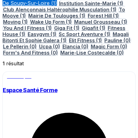
De Sougy-Sur-Loire
(1)
Institution Sainte-Marie
(1)
Club Alençonnais Haltérophilie Musculation
(1)
To
Moove
(1)
Mairie De Toulouges
(1)
Forest Hill
(1)
Moving
(1)
Wake Up Form
(1)
Manuel Grousseau
(1)
You And I Fitness
(1)
Giga Fit
(1)
Gigafit
(1)
Fitness
House
(1)
Easygym
(1)
Sc Sport Aventure
(1)
Magali
Bitonti Et Sophie Galera
(1)
Elit Fitness
(1)
Pauline
(0)
Le Pellerin
(0)
Ucpa
(0)
Elancia
(0)
Magic Form
(0)
Form's And Fitness
(0)
Marie-Lise Costecalde
(0)
1
résultat
Salle de sport
Espace Santé Forme