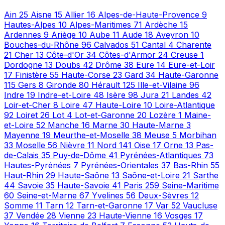
Ain
25
Aisne
15
Allier
16
Alpes-de-Haute-Provence
9
Hautes-Alpes
10
Alpes-Maritimes
71
Ardèche
15
Ardennes
9
Ariège
10
Aube
11
Aude
18
Aveyron
10
Bouches-du-Rhône
96
Calvados
51
Cantal
4
Charente
21
Cher
13
Côte-d'Or
34
Côtes-d'Armor
24
Creuse
1
Dordogne
13
Doubs
42
Drôme
38
Eure
14
Eure-et-Loir
17
Finistère
55
Haute-Corse
23
Gard
34
Haute-Garonne
115
Gers
8
Gironde
80
Hérault
125
Ille-et-Vilaine
96
Indre
19
Indre-et-Loire
48
Isère
98
Jura
21
Landes
42
Loir-et-Cher
8
Loire
47
Haute-Loire
10
Loire-Atlantique
92
Loiret
26
Lot
4
Lot-et-Garonne
20
Lozère
1
Maine-
et-Loire
52
Manche
16
Marne
30
Haute-Marne
3
Mayenne
19
Meurthe-et-Moselle
38
Meuse
5
Morbihan
33
Moselle
56
Nièvre
11
Nord
141
Oise
17
Orne
13
Pas-
de-Calais
35
Puy-de-Dôme
41
Pyrénées-Atlantiques
73
Hautes-Pyrénées
7
Pyrénées-Orientales
37
Bas-Rhin
55
Haut-Rhin
29
Haute-Saône
13
Saône-et-Loire
21
Sarthe
44
Savoie
35
Haute-Savoie
41
Paris
259
Seine-Maritime
60
Seine-et-Marne
67
Yvelines
56
Deux-Sèvres
12
Somme
11
Tarn
12
Tarn-et-Garonne
17
Var
52
Vaucluse
37
Vendée
28
Vienne
23
Haute-Vienne
16
Vosges
17