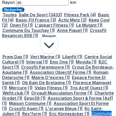
Rayon
km
Rechercher
Toutes
Salle De Sport
(3432)
Fitness Park
(4)
Basic
Fit
(4)
Basic-Fit France
(3)
Activ Metz
(2)
Keep Cool
(2)
Open Fit
(1)
L'appart Fitness
(1)
Le Mutant
(1)
Commune Du Touchay
(1)
Anne Piquet
(1)
Crossfit
Besançon 958
(1)
Masquer
Prem Das
(1)
Vert Marine
(1)
Lilanfit
(1)
Centre Social
Culturel
(1)
Interval
(1)
Ems One
(1)
Movida
(1)
B2C
Sport
(1)
Crossfit Parempuyre
(1)
Crous De Bordeaux-
Aquitaine
(1)
Association Objectif Forme
(1)
Romain
Delaroche
(1)
Mairie D'esvres
(1)
Espace Forme Et
Santé
(1)
Ob Bain De Bretagne
(1)
Florence Mainguet
(1)
Mercure
(1)
Velay Fitness
(1)
Tris Actif Ouest
(1)
Wefit.club
(1)
Orvault Musculation Forme
(1)
Charlotte
Grodet
(1)
Epgv39
(1)
Association Sport & Forme (Asf)
(1)
Maison Commune
(1)
Association Sport Et Forme
(1)
Crossfit Agen
(1)
L'orange Bleue
(1)
Kc Saint-
Julien
(1)
Rev'form
(1)
Éric Königsäcker
(1)
Commune