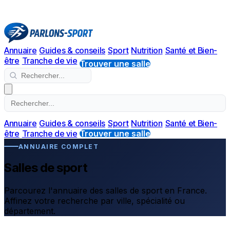
Annuaire
Guides & conseils
Sport
Nutrition
Santé et Bien-
être
Tranche de vie
Trouver une salle
Annuaire
Guides & conseils
Sport
Nutrition
Santé et Bien-
être
Tranche de vie
Trouver une salle
ANNUAIRE COMPLET
Salles de sport
Parcourez l'annuaire des salles de sport en France.
Affinez votre recherche par ville, spécialité ou
département.