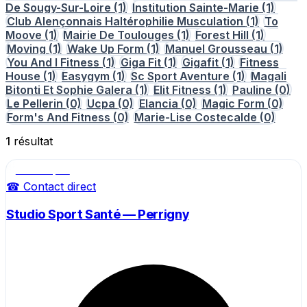
De Sougy-Sur-Loire
(1)
Institution Sainte-Marie
(1)
Club Alençonnais Haltérophilie Musculation
(1)
To
Moove
(1)
Mairie De Toulouges
(1)
Forest Hill
(1)
Moving
(1)
Wake Up Form
(1)
Manuel Grousseau
(1)
You And I Fitness
(1)
Giga Fit
(1)
Gigafit
(1)
Fitness
House
(1)
Easygym
(1)
Sc Sport Aventure
(1)
Magali
Bitonti Et Sophie Galera
(1)
Elit Fitness
(1)
Pauline
(0)
Le Pellerin
(0)
Ucpa
(0)
Elancia
(0)
Magic Form
(0)
Form's And Fitness
(0)
Marie-Lise Costecalde
(0)
1
résultat
Salle de sport
☎ Contact direct
Studio Sport Santé — Perrigny