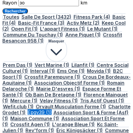
Rayon
km
Rechercher
Toutes
Salle De Sport
(3432)
Fitness Park
(4)
Basic
Fit
(4)
Basic-Fit France
(3)
Activ Metz
(2)
Keep Cool
(2)
Open Fit
(1)
L'appart Fitness
(1)
Le Mutant
(1)
Commune Du Touchay
(1)
Anne Piquet
(1)
Crossfit
Besançon 958
(1)
Masquer
Prem Das
(1)
Vert Marine
(1)
Lilanfit
(1)
Centre Social
Culturel
(1)
Interval
(1)
Ems One
(1)
Movida
(1)
B2C
Sport
(1)
Crossfit Parempuyre
(1)
Crous De Bordeaux-
Aquitaine
(1)
Association Objectif Forme
(1)
Romain
Delaroche
(1)
Mairie D'esvres
(1)
Espace Forme Et
Santé
(1)
Ob Bain De Bretagne
(1)
Florence Mainguet
(1)
Mercure
(1)
Velay Fitness
(1)
Tris Actif Ouest
(1)
Wefit.club
(1)
Orvault Musculation Forme
(1)
Charlotte
Grodet
(1)
Epgv39
(1)
Association Sport & Forme (Asf)
(1)
Maison Commune
(1)
Association Sport Et Forme
(1)
Crossfit Agen
(1)
L'orange Bleue
(1)
Kc Saint-
Julien
(1)
Rev'form
(1)
Éric Königsäcker
(1)
Commune