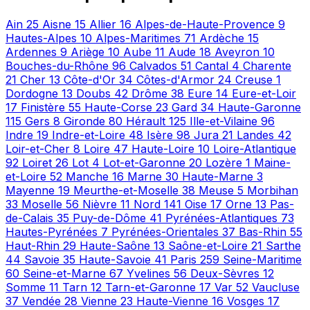
Ain
25
Aisne
15
Allier
16
Alpes-de-Haute-Provence
9
Hautes-Alpes
10
Alpes-Maritimes
71
Ardèche
15
Ardennes
9
Ariège
10
Aube
11
Aude
18
Aveyron
10
Bouches-du-Rhône
96
Calvados
51
Cantal
4
Charente
21
Cher
13
Côte-d'Or
34
Côtes-d'Armor
24
Creuse
1
Dordogne
13
Doubs
42
Drôme
38
Eure
14
Eure-et-Loir
17
Finistère
55
Haute-Corse
23
Gard
34
Haute-Garonne
115
Gers
8
Gironde
80
Hérault
125
Ille-et-Vilaine
96
Indre
19
Indre-et-Loire
48
Isère
98
Jura
21
Landes
42
Loir-et-Cher
8
Loire
47
Haute-Loire
10
Loire-Atlantique
92
Loiret
26
Lot
4
Lot-et-Garonne
20
Lozère
1
Maine-
et-Loire
52
Manche
16
Marne
30
Haute-Marne
3
Mayenne
19
Meurthe-et-Moselle
38
Meuse
5
Morbihan
33
Moselle
56
Nièvre
11
Nord
141
Oise
17
Orne
13
Pas-
de-Calais
35
Puy-de-Dôme
41
Pyrénées-Atlantiques
73
Hautes-Pyrénées
7
Pyrénées-Orientales
37
Bas-Rhin
55
Haut-Rhin
29
Haute-Saône
13
Saône-et-Loire
21
Sarthe
44
Savoie
35
Haute-Savoie
41
Paris
259
Seine-Maritime
60
Seine-et-Marne
67
Yvelines
56
Deux-Sèvres
12
Somme
11
Tarn
12
Tarn-et-Garonne
17
Var
52
Vaucluse
37
Vendée
28
Vienne
23
Haute-Vienne
16
Vosges
17