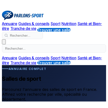
Annuaire
Guides & conseils
Sport
Nutrition
Santé et Bien-
être
Tranche de vie
Trouver une salle
Annuaire
Guides & conseils
Sport
Nutrition
Santé et Bien-
être
Tranche de vie
Trouver une salle
ANNUAIRE COMPLET
Salles de sport
Parcourez l'annuaire des salles de sport en France.
Affinez votre recherche par ville, spécialité ou
département.