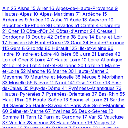
Ain
25
Aisne
15
Allier
16
Alpes-de-Haute-Provence
9
Hautes-Alpes
10
Alpes-Maritimes
71
Ardèche
15
Ardennes
9
Ariège
10
Aube
11
Aude
18
Aveyron
10
Bouches-du-Rhône
96
Calvados
51
Cantal
4
Charente
21
Cher
13
Côte-d'Or
34
Côtes-d'Armor
24
Creuse
1
Dordogne
13
Doubs
42
Drôme
38
Eure
14
Eure-et-Loir
17
Finistère
55
Haute-Corse
23
Gard
34
Haute-Garonne
115
Gers
8
Gironde
80
Hérault
125
Ille-et-Vilaine
96
Indre
19
Indre-et-Loire
48
Isère
98
Jura
21
Landes
42
Loir-et-Cher
8
Loire
47
Haute-Loire
10
Loire-Atlantique
92
Loiret
26
Lot
4
Lot-et-Garonne
20
Lozère
1
Maine-
et-Loire
52
Manche
16
Marne
30
Haute-Marne
3
Mayenne
19
Meurthe-et-Moselle
38
Meuse
5
Morbihan
33
Moselle
56
Nièvre
11
Nord
141
Oise
17
Orne
13
Pas-
de-Calais
35
Puy-de-Dôme
41
Pyrénées-Atlantiques
73
Hautes-Pyrénées
7
Pyrénées-Orientales
37
Bas-Rhin
55
Haut-Rhin
29
Haute-Saône
13
Saône-et-Loire
21
Sarthe
44
Savoie
35
Haute-Savoie
41
Paris
259
Seine-Maritime
60
Seine-et-Marne
67
Yvelines
56
Deux-Sèvres
12
Somme
11
Tarn
12
Tarn-et-Garonne
17
Var
52
Vaucluse
37
Vendée
28
Vienne
23
Haute-Vienne
16
Vosges
17