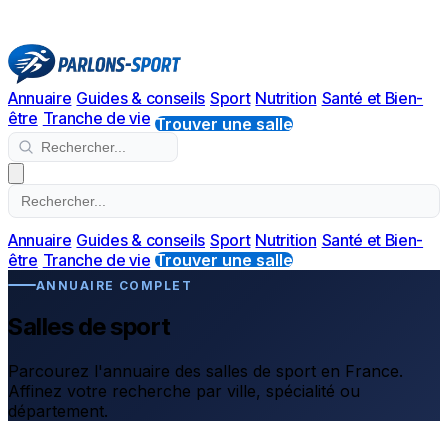
Annuaire
Guides & conseils
Sport
Nutrition
Santé et Bien-
être
Tranche de vie
Trouver une salle
Annuaire
Guides & conseils
Sport
Nutrition
Santé et Bien-
être
Tranche de vie
Trouver une salle
ANNUAIRE COMPLET
Salles de sport
Parcourez l'annuaire des salles de sport en France.
Affinez votre recherche par ville, spécialité ou
département.