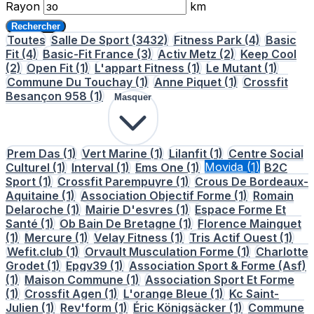
Rayon
km
Rechercher
Toutes
Salle De Sport
(3432)
Fitness Park
(4)
Basic
Fit
(4)
Basic-Fit France
(3)
Activ Metz
(2)
Keep Cool
(2)
Open Fit
(1)
L'appart Fitness
(1)
Le Mutant
(1)
Commune Du Touchay
(1)
Anne Piquet
(1)
Crossfit
Besançon 958
(1)
Masquer
Prem Das
(1)
Vert Marine
(1)
Lilanfit
(1)
Centre Social
Culturel
(1)
Interval
(1)
Ems One
(1)
Movida
(1)
B2C
Sport
(1)
Crossfit Parempuyre
(1)
Crous De Bordeaux-
Aquitaine
(1)
Association Objectif Forme
(1)
Romain
Delaroche
(1)
Mairie D'esvres
(1)
Espace Forme Et
Santé
(1)
Ob Bain De Bretagne
(1)
Florence Mainguet
(1)
Mercure
(1)
Velay Fitness
(1)
Tris Actif Ouest
(1)
Wefit.club
(1)
Orvault Musculation Forme
(1)
Charlotte
Grodet
(1)
Epgv39
(1)
Association Sport & Forme (Asf)
(1)
Maison Commune
(1)
Association Sport Et Forme
(1)
Crossfit Agen
(1)
L'orange Bleue
(1)
Kc Saint-
Julien
(1)
Rev'form
(1)
Éric Königsäcker
(1)
Commune