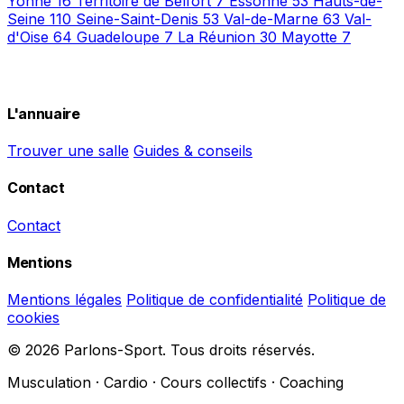
Yonne
16
Territoire de Belfort
7
Essonne
53
Hauts-de-
Seine
110
Seine-Saint-Denis
53
Val-de-Marne
63
Val-
d'Oise
64
Guadeloupe
7
La Réunion
30
Mayotte
7
L'annuaire
Trouver une salle
Guides & conseils
Contact
Contact
Mentions
Mentions légales
Politique de confidentialité
Politique de
cookies
© 2026 Parlons-Sport. Tous droits réservés.
Musculation · Cardio · Cours collectifs · Coaching