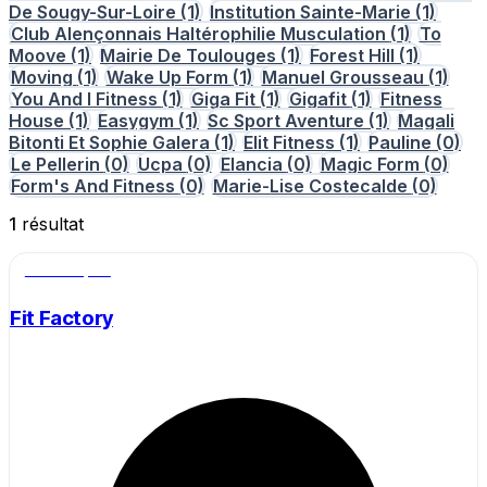
De Sougy-Sur-Loire
(1)
Institution Sainte-Marie
(1)
Club Alençonnais Haltérophilie Musculation
(1)
To
Moove
(1)
Mairie De Toulouges
(1)
Forest Hill
(1)
Moving
(1)
Wake Up Form
(1)
Manuel Grousseau
(1)
You And I Fitness
(1)
Giga Fit
(1)
Gigafit
(1)
Fitness
House
(1)
Easygym
(1)
Sc Sport Aventure
(1)
Magali
Bitonti Et Sophie Galera
(1)
Elit Fitness
(1)
Pauline
(0)
Le Pellerin
(0)
Ucpa
(0)
Elancia
(0)
Magic Form
(0)
Form's And Fitness
(0)
Marie-Lise Costecalde
(0)
1
résultat
Salle de sport
Fit Factory