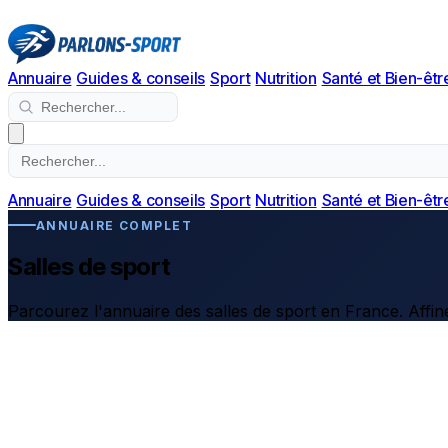
Annuaire
Guides & conseils
Sport
Nutrition
Santé et Bien-êtr
Annuaire
Guides & conseils
Sport
Nutrition
Santé et Bien-êtr
ANNUAIRE COMPLET
Salles de sport
Parcourez l'annuaire des salles de sport en France. Affine