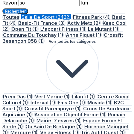
Rayon
km
Rechercher
Toutes
Salle De Sport
(3432)
Fitness Park
(4)
Basic
Fit
(4)
Basic-Fit France
(3)
Activ Metz
(2)
Keep Cool
(2)
Open Fit
(1)
L'appart Fitness
(1)
Le Mutant
(1)
Commune Du Touchay
(1)
Anne Piquet
(1)
Crossfit
Besançon 958
(1)
Voir toutes les catégories
Prem Das
(1)
Vert Marine
(1)
Lilanfit
(1)
Centre Social
Culturel
(1)
Interval
(1)
Ems One
(1)
Movida
(1)
B2C
Sport
(1)
Crossfit Parempuyre
(1)
Crous De Bordeaux-
Aquitaine
(1)
Association Objectif Forme
(1)
Romain
Delaroche
(1)
Mairie D'esvres
(1)
Espace Forme Et
Santé
(1)
Ob Bain De Bretagne
(1)
Florence Mainguet
(1)
Mercure
(1)
Velay Fitness
(1)
Tris Actif Ouest
(1)