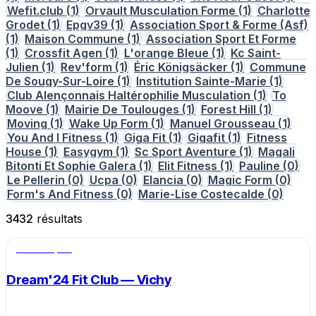
Wefit.club
(1)
Orvault Musculation Forme
(1)
Charlotte
Grodet
(1)
Epgv39
(1)
Association Sport & Forme (Asf)
(1)
Maison Commune
(1)
Association Sport Et Forme
(1)
Crossfit Agen
(1)
L'orange Bleue
(1)
Kc Saint-
Julien
(1)
Rev'form
(1)
Éric Königsäcker
(1)
Commune
De Sougy-Sur-Loire
(1)
Institution Sainte-Marie
(1)
Club Alençonnais Haltérophilie Musculation
(1)
To
Moove
(1)
Mairie De Toulouges
(1)
Forest Hill
(1)
Moving
(1)
Wake Up Form
(1)
Manuel Grousseau
(1)
You And I Fitness
(1)
Giga Fit
(1)
Gigafit
(1)
Fitness
House
(1)
Easygym
(1)
Sc Sport Aventure
(1)
Magali
Bitonti Et Sophie Galera
(1)
Elit Fitness
(1)
Pauline
(0)
Le Pellerin
(0)
Ucpa
(0)
Elancia
(0)
Magic Form
(0)
Form's And Fitness
(0)
Marie-Lise Costecalde
(0)
3432
résultats
Salle de sport
Dream'24 Fit Club — Vichy