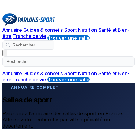
Annuaire
Guides & conseils
Sport
Nutrition
Santé et Bien-
être
Tranche de vie
Trouver une salle
Annuaire
Guides & conseils
Sport
Nutrition
Santé et Bien-
être
Tranche de vie
Trouver une salle
ANNUAIRE COMPLET
Salles de sport
Parcourez l'annuaire des salles de sport en France.
Affinez votre recherche par ville, spécialité ou
département.