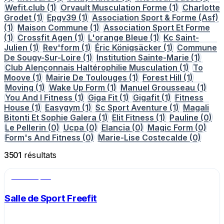
Wefit.club
(1)
Orvault Musculation Forme
(1)
Charlotte
Grodet
(1)
Epgv39
(1)
Association Sport & Forme (Asf)
(1)
Maison Commune
(1)
Association Sport Et Forme
(1)
Crossfit Agen
(1)
L'orange Bleue
(1)
Kc Saint-
Julien
(1)
Rev'form
(1)
Éric Königsäcker
(1)
Commune
De Sougy-Sur-Loire
(1)
Institution Sainte-Marie
(1)
Club Alençonnais Haltérophilie Musculation
(1)
To
Moove
(1)
Mairie De Toulouges
(1)
Forest Hill
(1)
Moving
(1)
Wake Up Form
(1)
Manuel Grousseau
(1)
You And I Fitness
(1)
Giga Fit
(1)
Gigafit
(1)
Fitness
House
(1)
Easygym
(1)
Sc Sport Aventure
(1)
Magali
Bitonti Et Sophie Galera
(1)
Elit Fitness
(1)
Pauline
(0)
Le Pellerin
(0)
Ucpa
(0)
Elancia
(0)
Magic Form
(0)
Form's And Fitness
(0)
Marie-Lise Costecalde
(0)
3501
résultats
Salle de sport
Salle de Sport Freefit