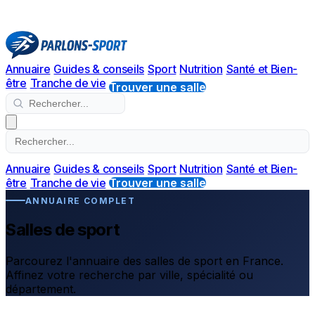
Annuaire
Guides & conseils
Sport
Nutrition
Santé et Bien-
être
Tranche de vie
Trouver une salle
Annuaire
Guides & conseils
Sport
Nutrition
Santé et Bien-
être
Tranche de vie
Trouver une salle
ANNUAIRE COMPLET
Salles de sport
Parcourez l'annuaire des salles de sport en France.
Affinez votre recherche par ville, spécialité ou
département.