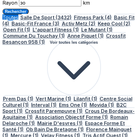
Rayon
km
Rechercher
Toutes
Salle De Sport
(3432)
Fitness Park
(4)
Basic Fit
(4)
Basic-Fit France
(3)
Activ Metz
(2)
Keep Cool
(2)
Open Fit
(1)
L'appart Fitness
(1)
Le Mutant
(1)
Commune Du Touchay
(1)
Anne Piquet
(1)
Crossfit
Besançon 958
(1)
Voir toutes les catégories
Prem Das
(1)
Vert Marine
(1)
Lilanfit
(1)
Centre Social
Culturel
(1)
Interval
(1)
Ems One
(1)
Movida
(1)
B2C
Sport
(1)
Crossfit Parempuyre
(1)
Crous De Bordeaux-
Aquitaine
(1)
Association Objectif Forme
(1)
Romain
Delaroche
(1)
Mairie D'esvres
(1)
Espace Forme Et
Santé
(1)
Ob Bain De Bretagne
(1)
Florence Mainguet
(1)
Mercure
(1)
Velay Fitness
(1)
Tris Actif Ouest
(1)