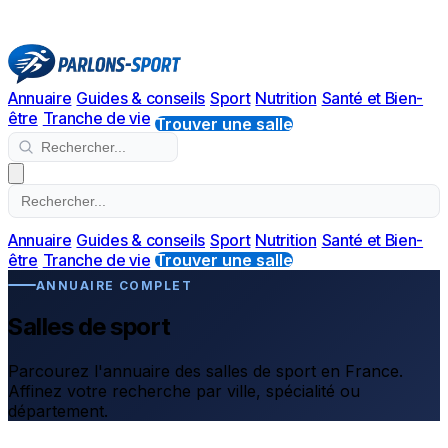
Annuaire
Guides & conseils
Sport
Nutrition
Santé et Bien-
être
Tranche de vie
Trouver une salle
Annuaire
Guides & conseils
Sport
Nutrition
Santé et Bien-
être
Tranche de vie
Trouver une salle
ANNUAIRE COMPLET
Salles de sport
Parcourez l'annuaire des salles de sport en France.
Affinez votre recherche par ville, spécialité ou
département.