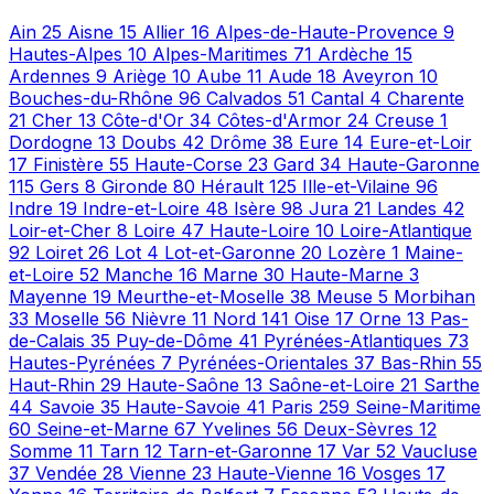
Ain
25
Aisne
15
Allier
16
Alpes-de-Haute-Provence
9
Hautes-Alpes
10
Alpes-Maritimes
71
Ardèche
15
Ardennes
9
Ariège
10
Aube
11
Aude
18
Aveyron
10
Bouches-du-Rhône
96
Calvados
51
Cantal
4
Charente
21
Cher
13
Côte-d'Or
34
Côtes-d'Armor
24
Creuse
1
Dordogne
13
Doubs
42
Drôme
38
Eure
14
Eure-et-Loir
17
Finistère
55
Haute-Corse
23
Gard
34
Haute-Garonne
115
Gers
8
Gironde
80
Hérault
125
Ille-et-Vilaine
96
Indre
19
Indre-et-Loire
48
Isère
98
Jura
21
Landes
42
Loir-et-Cher
8
Loire
47
Haute-Loire
10
Loire-Atlantique
92
Loiret
26
Lot
4
Lot-et-Garonne
20
Lozère
1
Maine-
et-Loire
52
Manche
16
Marne
30
Haute-Marne
3
Mayenne
19
Meurthe-et-Moselle
38
Meuse
5
Morbihan
33
Moselle
56
Nièvre
11
Nord
141
Oise
17
Orne
13
Pas-
de-Calais
35
Puy-de-Dôme
41
Pyrénées-Atlantiques
73
Hautes-Pyrénées
7
Pyrénées-Orientales
37
Bas-Rhin
55
Haut-Rhin
29
Haute-Saône
13
Saône-et-Loire
21
Sarthe
44
Savoie
35
Haute-Savoie
41
Paris
259
Seine-Maritime
60
Seine-et-Marne
67
Yvelines
56
Deux-Sèvres
12
Somme
11
Tarn
12
Tarn-et-Garonne
17
Var
52
Vaucluse
37
Vendée
28
Vienne
23
Haute-Vienne
16
Vosges
17