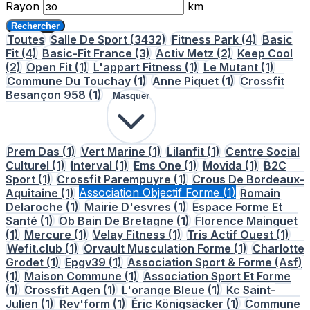
Rayon
km
Rechercher
Toutes
Salle De Sport
(3432)
Fitness Park
(4)
Basic
Fit
(4)
Basic-Fit France
(3)
Activ Metz
(2)
Keep Cool
(2)
Open Fit
(1)
L'appart Fitness
(1)
Le Mutant
(1)
Commune Du Touchay
(1)
Anne Piquet
(1)
Crossfit
Besançon 958
(1)
Masquer
Prem Das
(1)
Vert Marine
(1)
Lilanfit
(1)
Centre Social
Culturel
(1)
Interval
(1)
Ems One
(1)
Movida
(1)
B2C
Sport
(1)
Crossfit Parempuyre
(1)
Crous De Bordeaux-
Aquitaine
(1)
Association Objectif Forme
(1)
Romain
Delaroche
(1)
Mairie D'esvres
(1)
Espace Forme Et
Santé
(1)
Ob Bain De Bretagne
(1)
Florence Mainguet
(1)
Mercure
(1)
Velay Fitness
(1)
Tris Actif Ouest
(1)
Wefit.club
(1)
Orvault Musculation Forme
(1)
Charlotte
Grodet
(1)
Epgv39
(1)
Association Sport & Forme (Asf)
(1)
Maison Commune
(1)
Association Sport Et Forme
(1)
Crossfit Agen
(1)
L'orange Bleue
(1)
Kc Saint-
Julien
(1)
Rev'form
(1)
Éric Königsäcker
(1)
Commune