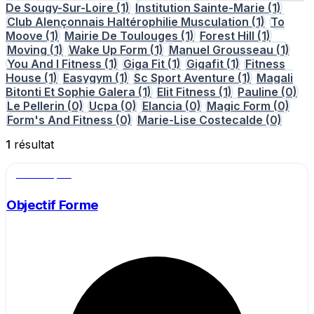
De Sougy-Sur-Loire
(1)
Institution Sainte-Marie
(1)
Club Alençonnais Haltérophilie Musculation
(1)
To
Moove
(1)
Mairie De Toulouges
(1)
Forest Hill
(1)
Moving
(1)
Wake Up Form
(1)
Manuel Grousseau
(1)
You And I Fitness
(1)
Giga Fit
(1)
Gigafit
(1)
Fitness
House
(1)
Easygym
(1)
Sc Sport Aventure
(1)
Magali
Bitonti Et Sophie Galera
(1)
Elit Fitness
(1)
Pauline
(0)
Le Pellerin
(0)
Ucpa
(0)
Elancia
(0)
Magic Form
(0)
Form's And Fitness
(0)
Marie-Lise Costecalde
(0)
1
résultat
Salle de sport
Objectif Forme