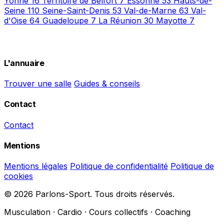
Yonne
16
Territoire de Belfort
7
Essonne
53
Hauts-de-
Seine
110
Seine-Saint-Denis
53
Val-de-Marne
63
Val-
d'Oise
64
Guadeloupe
7
La Réunion
30
Mayotte
7
L'annuaire
Trouver une salle
Guides & conseils
Contact
Contact
Mentions
Mentions légales
Politique de confidentialité
Politique de
cookies
© 2026 Parlons-Sport. Tous droits réservés.
Musculation · Cardio · Cours collectifs · Coaching