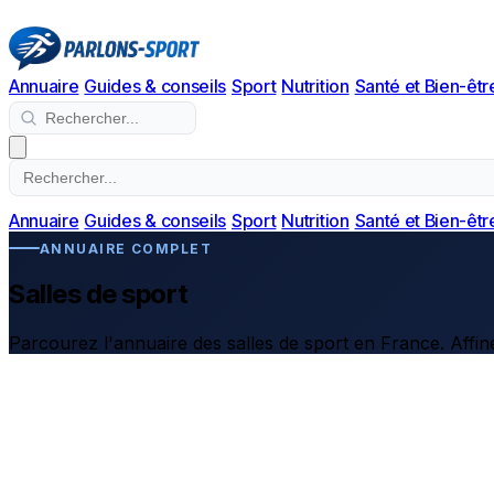
Annuaire
Guides & conseils
Sport
Nutrition
Santé et Bien-êtr
Annuaire
Guides & conseils
Sport
Nutrition
Santé et Bien-êtr
ANNUAIRE COMPLET
Salles de sport
Parcourez l'annuaire des salles de sport en France. Affine