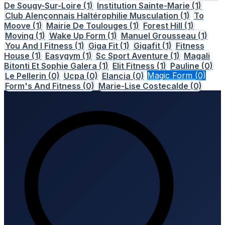
De Sougy-Sur-Loire
(1)
Institution Sainte-Marie
(1)
Club Alençonnais Haltérophilie Musculation
(1)
To
Moove
(1)
Mairie De Toulouges
(1)
Forest Hill
(1)
Moving
(1)
Wake Up Form
(1)
Manuel Grousseau
(1)
You And I Fitness
(1)
Giga Fit
(1)
Gigafit
(1)
Fitness
House
(1)
Easygym
(1)
Sc Sport Aventure
(1)
Magali
Bitonti Et Sophie Galera
(1)
Elit Fitness
(1)
Pauline
(0)
Le Pellerin
(0)
Ucpa
(0)
Elancia
(0)
Magic Form
(0)
Form's And Fitness
(0)
Marie-Lise Costecalde
(0)