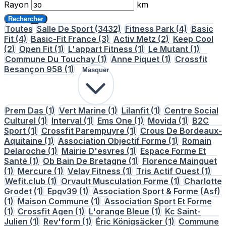
Rayon
km
Rechercher
Toutes
Salle De Sport
(3432)
Fitness Park
(4)
Basic
Fit
(4)
Basic-Fit France
(3)
Activ Metz
(2)
Keep Cool
(2)
Open Fit
(1)
L'appart Fitness
(1)
Le Mutant
(1)
Commune Du Touchay
(1)
Anne Piquet
(1)
Crossfit
Besançon 958
(1)
Masquer
Prem Das
(1)
Vert Marine
(1)
Lilanfit
(1)
Centre Social
Culturel
(1)
Interval
(1)
Ems One
(1)
Movida
(1)
B2C
Sport
(1)
Crossfit Parempuyre
(1)
Crous De Bordeaux-
Aquitaine
(1)
Association Objectif Forme
(1)
Romain
Delaroche
(1)
Mairie D'esvres
(1)
Espace Forme Et
Santé
(1)
Ob Bain De Bretagne
(1)
Florence Mainguet
(1)
Mercure
(1)
Velay Fitness
(1)
Tris Actif Ouest
(1)
Wefit.club
(1)
Orvault Musculation Forme
(1)
Charlotte
Grodet
(1)
Epgv39
(1)
Association Sport & Forme (Asf)
(1)
Maison Commune
(1)
Association Sport Et Forme
(1)
Crossfit Agen
(1)
L'orange Bleue
(1)
Kc Saint-
Julien
(1)
Rev'form
(1)
Éric Königsäcker
(1)
Commune