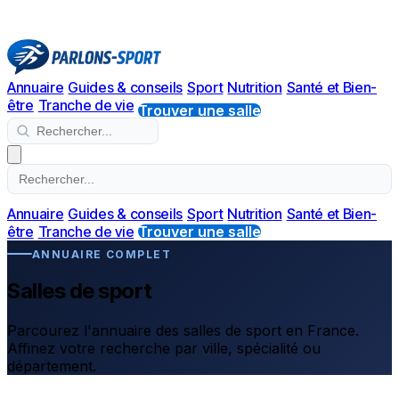
Annuaire
Guides & conseils
Sport
Nutrition
Santé et Bien-
être
Tranche de vie
Trouver une salle
Annuaire
Guides & conseils
Sport
Nutrition
Santé et Bien-
être
Tranche de vie
Trouver une salle
ANNUAIRE COMPLET
Salles de sport
Parcourez l'annuaire des salles de sport en France.
Affinez votre recherche par ville, spécialité ou
département.