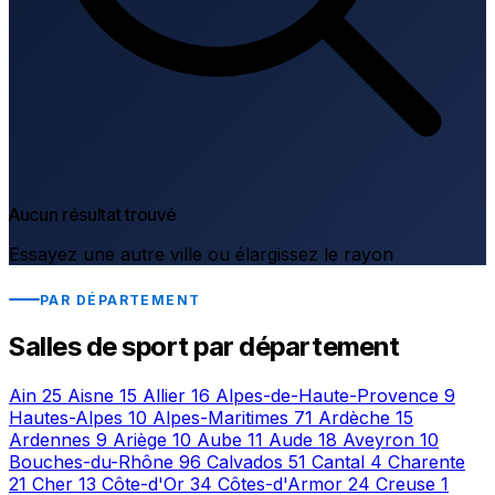
Aucun résultat trouvé
Essayez une autre ville ou élargissez le rayon
PAR DÉPARTEMENT
Salles de sport par département
Ain
25
Aisne
15
Allier
16
Alpes-de-Haute-Provence
9
Hautes-Alpes
10
Alpes-Maritimes
71
Ardèche
15
Ardennes
9
Ariège
10
Aube
11
Aude
18
Aveyron
10
Bouches-du-Rhône
96
Calvados
51
Cantal
4
Charente
21
Cher
13
Côte-d'Or
34
Côtes-d'Armor
24
Creuse
1