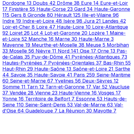
Dordogne
13
Doubs
42
Drôme
38
Eure
14
Eure-et-Loir
17
Finistère
55
Haute-Corse
23
Gard
34
Haute-Garonne
115
Gers
8
Gironde
80
Hérault
125
Ille-et-Vilaine
96
Indre
19
Indre-et-Loire
48
Isère
98
Jura
21
Landes
42
Loir-et-Cher
8
Loire
47
Haute-Loire
10
Loire-Atlantique
92
Loiret
26
Lot
4
Lot-et-Garonne
20
Lozère
1
Maine-
et-Loire
52
Manche
16
Marne
30
Haute-Marne
3
Mayenne
19
Meurthe-et-Moselle
38
Meuse
5
Morbihan
33
Moselle
56
Nièvre
11
Nord
141
Oise
17
Orne
13
Pas-
de-Calais
35
Puy-de-Dôme
41
Pyrénées-Atlantiques
73
Hautes-Pyrénées
7
Pyrénées-Orientales
37
Bas-Rhin
55
Haut-Rhin
29
Haute-Saône
13
Saône-et-Loire
21
Sarthe
44
Savoie
35
Haute-Savoie
41
Paris
259
Seine-Maritime
60
Seine-et-Marne
67
Yvelines
56
Deux-Sèvres
12
Somme
11
Tarn
12
Tarn-et-Garonne
17
Var
52
Vaucluse
37
Vendée
28
Vienne
23
Haute-Vienne
16
Vosges
17
Yonne
16
Territoire de Belfort
7
Essonne
53
Hauts-de-
Seine
110
Seine-Saint-Denis
53
Val-de-Marne
63
Val-
d'Oise
64
Guadeloupe
7
La Réunion
30
Mayotte
7