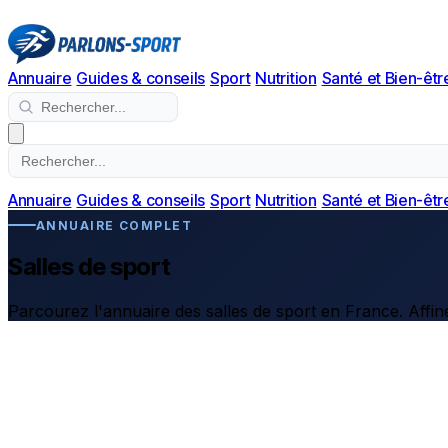
Annuaire
Guides & conseils
Sport
Nutrition
Santé et Bien-êtr
Annuaire
Guides & conseils
Sport
Nutrition
Santé et Bien-êtr
ANNUAIRE COMPLET
Salles de sport
Parcourez l'annuaire des salles de sport en France. Affine