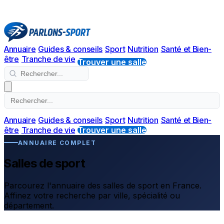
Annuaire
Guides & conseils
Sport
Nutrition
Santé et Bien-
être
Tranche de vie
Trouver une salle
Annuaire
Guides & conseils
Sport
Nutrition
Santé et Bien-
être
Tranche de vie
Trouver une salle
ANNUAIRE COMPLET
Salles de sport
Parcourez l'annuaire des salles de sport en France.
Affinez votre recherche par ville, spécialité ou
département.