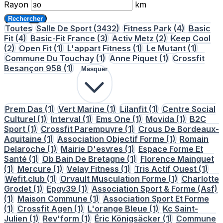
Rayon
km
Rechercher
Toutes
Salle De Sport
(3432)
Fitness Park
(4)
Basic
Fit
(4)
Basic-Fit France
(3)
Activ Metz
(2)
Keep Cool
(2)
Open Fit
(1)
L'appart Fitness
(1)
Le Mutant
(1)
Commune Du Touchay
(1)
Anne Piquet
(1)
Crossfit
Besançon 958
(1)
Masquer
Prem Das
(1)
Vert Marine
(1)
Lilanfit
(1)
Centre Social
Culturel
(1)
Interval
(1)
Ems One
(1)
Movida
(1)
B2C
Sport
(1)
Crossfit Parempuyre
(1)
Crous De Bordeaux-
Aquitaine
(1)
Association Objectif Forme
(1)
Romain
Delaroche
(1)
Mairie D'esvres
(1)
Espace Forme Et
Santé
(1)
Ob Bain De Bretagne
(1)
Florence Mainguet
(1)
Mercure
(1)
Velay Fitness
(1)
Tris Actif Ouest
(1)
Wefit.club
(1)
Orvault Musculation Forme
(1)
Charlotte
Grodet
(1)
Epgv39
(1)
Association Sport & Forme (Asf)
(1)
Maison Commune
(1)
Association Sport Et Forme
(1)
Crossfit Agen
(1)
L'orange Bleue
(1)
Kc Saint-
Julien
(1)
Rev'form
(1)
Éric Königsäcker
(1)
Commune