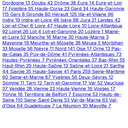
Dordogne
13
Doubs
42
Drôme
38
Eure
14
Eure-et-Loir
17
Finistère
55
Haute-Corse
23
Gard
34
Haute-Garonne
115
Gers
8
Gironde
80
Hérault
125
Ille-et-Vilaine
96
Indre
19
Indre-et-Loire
48
Isère
98
Jura
21
Landes
42
Loir-et-Cher
8
Loire
47
Haute-Loire
10
Loire-Atlantique
92
Loiret
26
Lot
4
Lot-et-Garonne
20
Lozère
1
Maine-
et-Loire
52
Manche
16
Marne
30
Haute-Marne
3
Mayenne
19
Meurthe-et-Moselle
38
Meuse
5
Morbihan
33
Moselle
56
Nièvre
11
Nord
141
Oise
17
Orne
13
Pas-
de-Calais
35
Puy-de-Dôme
41
Pyrénées-Atlantiques
73
Hautes-Pyrénées
7
Pyrénées-Orientales
37
Bas-Rhin
55
Haut-Rhin
29
Haute-Saône
13
Saône-et-Loire
21
Sarthe
44
Savoie
35
Haute-Savoie
41
Paris
259
Seine-Maritime
60
Seine-et-Marne
67
Yvelines
56
Deux-Sèvres
12
Somme
11
Tarn
12
Tarn-et-Garonne
17
Var
52
Vaucluse
37
Vendée
28
Vienne
23
Haute-Vienne
16
Vosges
17
Yonne
16
Territoire de Belfort
7
Essonne
53
Hauts-de-
Seine
110
Seine-Saint-Denis
53
Val-de-Marne
63
Val-
d'Oise
64
Guadeloupe
7
La Réunion
30
Mayotte
7