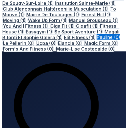
De Sougy-Sur-Loire
(1)
Institution Sainte-Marie
(1)
Club Alençonnais Haltérophilie Musculation
(1)
To
Moove
(1)
Mairie De Toulouges
(1)
Forest Hill
(1)
Moving
(1)
Wake Up Form
(1)
Manuel Grousseau
(1)
You And I Fitness
(1)
Giga Fit
(1)
Gigafit
(1)
Fitness
House
(1)
Easygym
(1)
Sc Sport Aventure
(1)
Magali
Bitonti Et Sophie Galera
(1)
Elit Fitness
(1)
Pauline
(0)
Le Pellerin
(0)
Ucpa
(0)
Elancia
(0)
Magic Form
(0)
Form's And Fitness
(0)
Marie-Lise Costecalde
(0)