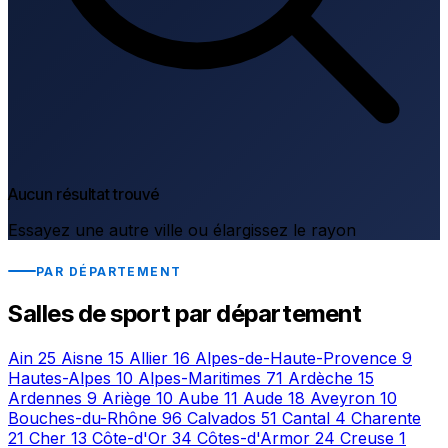
Aucun résultat trouvé
Essayez une autre ville ou élargissez le rayon
PAR DÉPARTEMENT
Salles de sport par département
Ain
25
Aisne
15
Allier
16
Alpes-de-Haute-Provence
9
Hautes-Alpes
10
Alpes-Maritimes
71
Ardèche
15
Ardennes
9
Ariège
10
Aube
11
Aude
18
Aveyron
10
Bouches-du-Rhône
96
Calvados
51
Cantal
4
Charente
21
Cher
13
Côte-d'Or
34
Côtes-d'Armor
24
Creuse
1