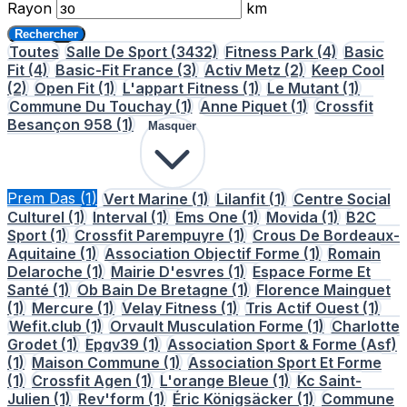
Rayon
km
Rechercher
Toutes
Salle De Sport
(3432)
Fitness Park
(4)
Basic
Fit
(4)
Basic-Fit France
(3)
Activ Metz
(2)
Keep Cool
(2)
Open Fit
(1)
L'appart Fitness
(1)
Le Mutant
(1)
Commune Du Touchay
(1)
Anne Piquet
(1)
Crossfit
Besançon 958
(1)
Masquer
Prem Das
(1)
Vert Marine
(1)
Lilanfit
(1)
Centre Social
Culturel
(1)
Interval
(1)
Ems One
(1)
Movida
(1)
B2C
Sport
(1)
Crossfit Parempuyre
(1)
Crous De Bordeaux-
Aquitaine
(1)
Association Objectif Forme
(1)
Romain
Delaroche
(1)
Mairie D'esvres
(1)
Espace Forme Et
Santé
(1)
Ob Bain De Bretagne
(1)
Florence Mainguet
(1)
Mercure
(1)
Velay Fitness
(1)
Tris Actif Ouest
(1)
Wefit.club
(1)
Orvault Musculation Forme
(1)
Charlotte
Grodet
(1)
Epgv39
(1)
Association Sport & Forme (Asf)
(1)
Maison Commune
(1)
Association Sport Et Forme
(1)
Crossfit Agen
(1)
L'orange Bleue
(1)
Kc Saint-
Julien
(1)
Rev'form
(1)
Éric Königsäcker
(1)
Commune