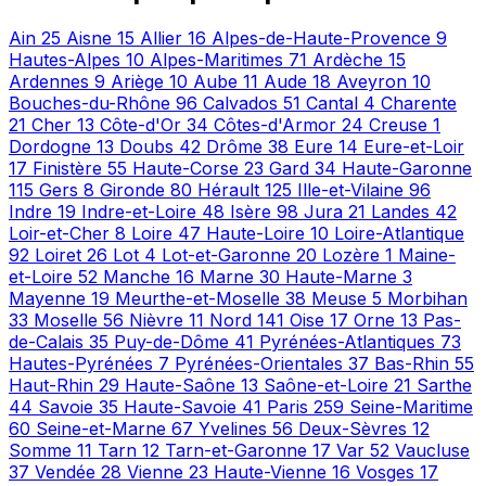
Ain
25
Aisne
15
Allier
16
Alpes-de-Haute-Provence
9
Hautes-Alpes
10
Alpes-Maritimes
71
Ardèche
15
Ardennes
9
Ariège
10
Aube
11
Aude
18
Aveyron
10
Bouches-du-Rhône
96
Calvados
51
Cantal
4
Charente
21
Cher
13
Côte-d'Or
34
Côtes-d'Armor
24
Creuse
1
Dordogne
13
Doubs
42
Drôme
38
Eure
14
Eure-et-Loir
17
Finistère
55
Haute-Corse
23
Gard
34
Haute-Garonne
115
Gers
8
Gironde
80
Hérault
125
Ille-et-Vilaine
96
Indre
19
Indre-et-Loire
48
Isère
98
Jura
21
Landes
42
Loir-et-Cher
8
Loire
47
Haute-Loire
10
Loire-Atlantique
92
Loiret
26
Lot
4
Lot-et-Garonne
20
Lozère
1
Maine-
et-Loire
52
Manche
16
Marne
30
Haute-Marne
3
Mayenne
19
Meurthe-et-Moselle
38
Meuse
5
Morbihan
33
Moselle
56
Nièvre
11
Nord
141
Oise
17
Orne
13
Pas-
de-Calais
35
Puy-de-Dôme
41
Pyrénées-Atlantiques
73
Hautes-Pyrénées
7
Pyrénées-Orientales
37
Bas-Rhin
55
Haut-Rhin
29
Haute-Saône
13
Saône-et-Loire
21
Sarthe
44
Savoie
35
Haute-Savoie
41
Paris
259
Seine-Maritime
60
Seine-et-Marne
67
Yvelines
56
Deux-Sèvres
12
Somme
11
Tarn
12
Tarn-et-Garonne
17
Var
52
Vaucluse
37
Vendée
28
Vienne
23
Haute-Vienne
16
Vosges
17