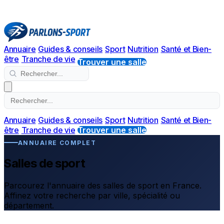
Annuaire
Guides & conseils
Sport
Nutrition
Santé et Bien-
être
Tranche de vie
Trouver une salle
Annuaire
Guides & conseils
Sport
Nutrition
Santé et Bien-
être
Tranche de vie
Trouver une salle
ANNUAIRE COMPLET
Salles de sport
Parcourez l'annuaire des salles de sport en France.
Affinez votre recherche par ville, spécialité ou
département.