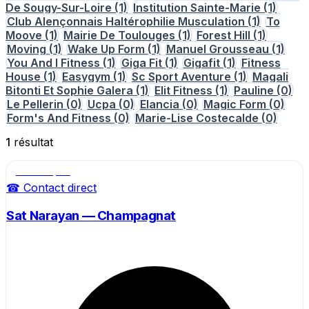
De Sougy-Sur-Loire
(1)
Institution Sainte-Marie
(1)
Club Alençonnais Haltérophilie Musculation
(1)
To
Moove
(1)
Mairie De Toulouges
(1)
Forest Hill
(1)
Moving
(1)
Wake Up Form
(1)
Manuel Grousseau
(1)
You And I Fitness
(1)
Giga Fit
(1)
Gigafit
(1)
Fitness
House
(1)
Easygym
(1)
Sc Sport Aventure
(1)
Magali
Bitonti Et Sophie Galera
(1)
Elit Fitness
(1)
Pauline
(0)
Le Pellerin
(0)
Ucpa
(0)
Elancia
(0)
Magic Form
(0)
Form's And Fitness
(0)
Marie-Lise Costecalde
(0)
1
résultat
Salle de sport
☎ Contact direct
Sat Narayan — Champagnat