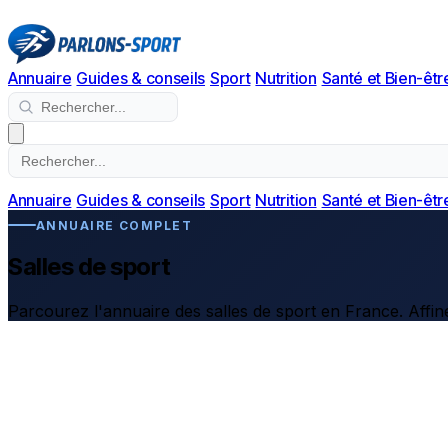
Annuaire
Guides & conseils
Sport
Nutrition
Santé et Bien-êtr
Annuaire
Guides & conseils
Sport
Nutrition
Santé et Bien-êtr
ANNUAIRE COMPLET
Salles de sport
Parcourez l'annuaire des salles de sport en France. Affine