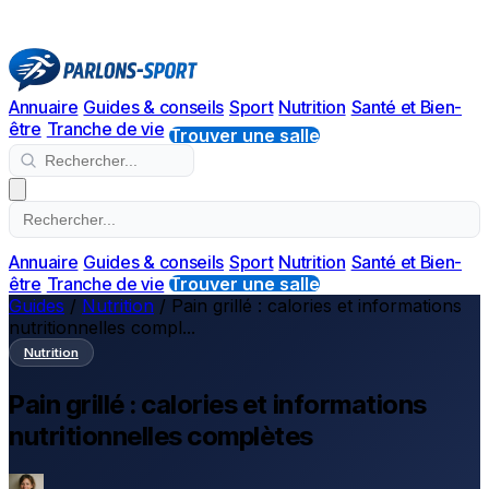
Annuaire
Guides & conseils
Sport
Nutrition
Santé et Bien-
être
Tranche de vie
Trouver une salle
Annuaire
Guides & conseils
Sport
Nutrition
Santé et Bien-
être
Tranche de vie
Trouver une salle
Guides
/
Nutrition
/
Pain grillé : calories et informations
nutritionnelles compl...
Nutrition
Pain grillé : calories et informations
nutritionnelles complètes