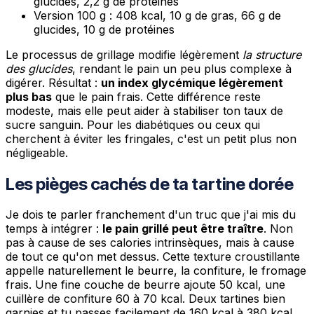
glucides, 2,2 g de protéines
Version 100 g : 408 kcal, 10 g de gras, 66 g de
glucides, 10 g de protéines
Le processus de grillage modifie légèrement
la structure
des glucides
, rendant le pain un peu plus complexe à
digérer. Résultat :
un index glycémique légèrement
plus bas
que le pain frais. Cette différence reste
modeste, mais elle peut aider à stabiliser ton taux de
sucre sanguin. Pour les diabétiques ou ceux qui
cherchent à éviter les fringales, c'est un petit plus non
négligeable.
Les pièges cachés de ta tartine dorée
Je dois te parler franchement d'un truc que j'ai mis du
temps à intégrer :
le pain grillé peut être traître
. Non
pas à cause de ses calories intrinsèques, mais à cause
de tout ce qu'on met dessus. Cette texture croustillante
appelle naturellement le beurre, la confiture, le fromage
frais. Une fine couche de beurre ajoute 50 kcal, une
cuillère de confiture 60 à 70 kcal. Deux tartines bien
garnies et tu passes facilement de 160 kcal à 380 kcal.