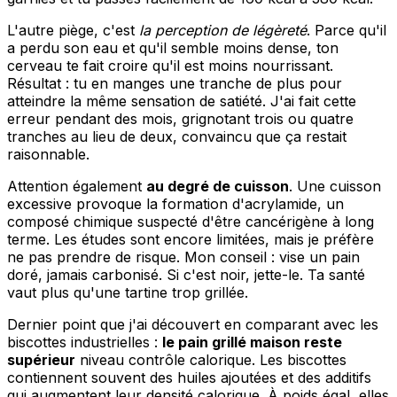
L'autre piège, c'est
la perception de légèreté
. Parce qu'il
a perdu son eau et qu'il semble moins dense, ton
cerveau te fait croire qu'il est moins nourrissant.
Résultat : tu en manges une tranche de plus pour
atteindre la même sensation de satiété. J'ai fait cette
erreur pendant des mois, grignotant trois ou quatre
tranches au lieu de deux, convaincu que ça restait
raisonnable.
Attention également
au degré de cuisson
. Une cuisson
excessive provoque la formation d'acrylamide, un
composé chimique suspecté d'être cancérigène à long
terme. Les études sont encore limitées, mais je préfère
ne pas prendre de risque. Mon conseil : vise un pain
doré, jamais carbonisé. Si c'est noir, jette-le. Ta santé
vaut plus qu'une tartine trop grillée.
Dernier point que j'ai découvert en comparant avec les
biscottes industrielles :
le pain grillé maison reste
supérieur
niveau contrôle calorique. Les biscottes
contiennent souvent des huiles ajoutées et des additifs
qui augmentent leur densité calorique. À poids égal, elles