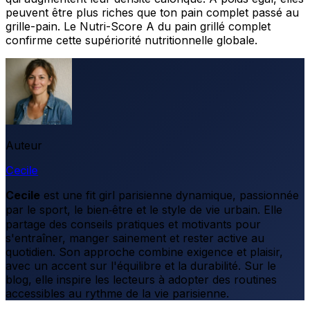
peuvent être plus riches que ton pain complet passé au
grille-pain. Le Nutri-Score A du pain grillé complet
confirme cette supériorité nutritionnelle globale.
Auteur
Cecile
Cecile
est une fit girl parisienne dynamique, passionnée
par le sport, le bien‑être et le style de vie urbain. Elle
partage des conseils pratiques et motivants pour
s'entraîner, manger sainement et rester active au
quotidien. Son approche combine exigence et plaisir,
avec un accent sur l'équilibre et la durabilité. Sur le
blog, elle inspire les lecteurs à adopter des routines
accessibles au rythme de la vie parisienne.