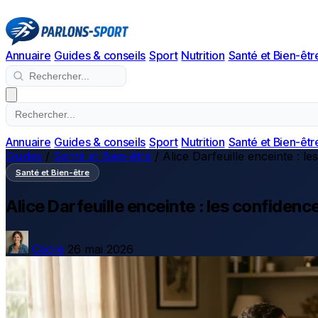
Annuaire
Guides & conseils
Sport
Nutrition
Santé et Bien-êtr
Annuaire
Guides & conseils
Sport
Nutrition
Santé et Bien-êtr
Guides
/
Santé et Bien-être
/
Alice Darfeuille enceinte : le
Santé et Bien-être
Alice Darfeuille enceinte : les confiden
Cecile
26 mai 2026