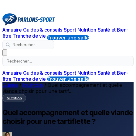
Annuaire
Guides & conseils
Sport
Nutrition
Santé et Bien-
être
Tranche de vie
Trouver une salle
Annuaire
Guides & conseils
Sport
Nutrition
Santé et Bien-
être
Tranche de vie
Trouver une salle
Guides
/
Nutrition
/
Quel accompagnement et quelle
viande choisir pour une tartif...
Nutrition
Quel accompagnement et quelle viande
choisir pour une tartiflette ?