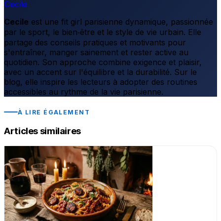
Cecile
Cecile
est une fit girl parisienne dynamique, passionnée
par le sport, le bien‑être et le style de vie urbain. Elle
partage des conseils pratiques et motivants pour
s'entraîner, manger sainement et rester active au
quotidien. Son approche combine exigence et plaisir,
avec un accent sur l'équilibre et la durabilité. Sur le
blog, elle inspire les lecteurs à adopter des routines
accessibles au rythme de la vie parisienne.
À LIRE ÉGALEMENT
Articles similaires