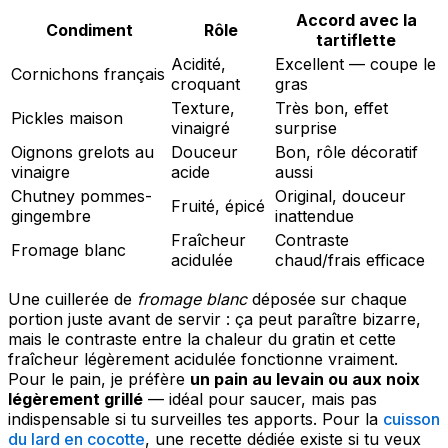
Accord avec la
Condiment
Rôle
tartiflette
Acidité,
Excellent — coupe le
Cornichons français
croquant
gras
Texture,
Très bon, effet
Pickles maison
vinaigré
surprise
Oignons grelots au
Douceur
Bon, rôle décoratif
vinaigre
acide
aussi
Chutney pommes-
Original, douceur
Fruité, épicé
gingembre
inattendue
Fraîcheur
Contraste
Fromage blanc
acidulée
chaud/frais efficace
Une cuillerée de
fromage blanc
déposée sur chaque
portion juste avant de servir : ça peut paraître bizarre,
mais le contraste entre la chaleur du gratin et cette
fraîcheur légèrement acidulée fonctionne vraiment.
Pour le pain, je préfère
un pain au levain ou aux noix
légèrement grillé
— idéal pour saucer, mais pas
indispensable si tu surveilles tes apports. Pour la
cuisson
du lard en cocotte
, une recette dédiée existe si tu veux