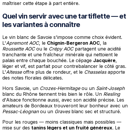
maîtriser cette étape à part entière.
Quel vin servir avec une tartiflette — et
les variantes à connaître
Le vin blanc de Savoie s'impose comme choix évident.
L'
Apremont AOC
, le
Chignin-Bergeron AOC
, la
Roussette AOC
ou le
Crépy AOC
partagent une acidité
tranchante et une fraîcheur minérale qui nettoient le
palais entre chaque bouchée. Le cépage
Jacquère
,
léger et vif, est parfait pour contrebalancer le côté gras.
L'
Altesse
offre plus de rondeur, et le
Chasselas
apporte
des notes florales délicates.
Hors Savoie, un
Crozes-Hermitage
ou un
Saint-Joseph
blanc du Rhône tiennent très bien le rôle. Un
Riesling
d'Alsace fonctionne aussi, avec son acidité précise. Les
amateurs de Bordeaux trouveront leur bonheur avec un
Pessac-Léognan
ou un
Graves
blanc sec et structuré.
Pour les rouges — moins classiques mais possibles —
mise sur des
tanins légers et un fruité généreux
. Le