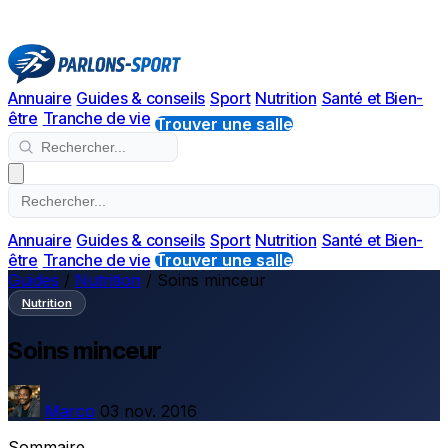
Annuaire
Guides & conseils
Sport
Nutrition
Santé et Bien-
être
Tranche de vie
Trouver une salle
Annuaire
Guides & conseils
Sport
Nutrition
Santé et Bien-
être
Tranche de vie
Trouver une salle
Guides
/
Nutrition
/
Soins minceur
Nutrition
Soins minceur
Marco
03 nov. 2016
Sommaire