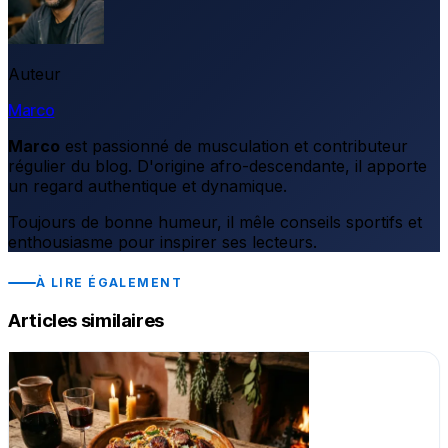
Auteur
Marco
Marco
est passionné de musculation et contributeur
régulier du blog. D'origine afro-descendante, il apporte
un regard authentique et dynamique.
Toujours de bonne humeur, il mêle conseils sportifs et
enthousiasme pour inspirer ses lecteurs.
À LIRE ÉGALEMENT
Articles similaires