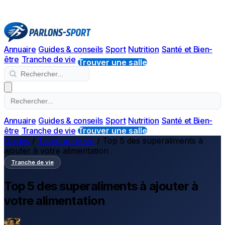
Annuaire
Guides & conseils
Sport
Nutrition
Santé et Bien-
être
Tranche de vie
Trouver une salle
Annuaire
Guides & conseils
Sport
Nutrition
Santé et Bien-
être
Tranche de vie
Trouver une salle
Guides
/
Tranche de vie
/
Top 5 des superaliments à
ajouter à votre alimentation
Tranche de vie
Top 5 des superaliments à ajouter à
votre alimentation