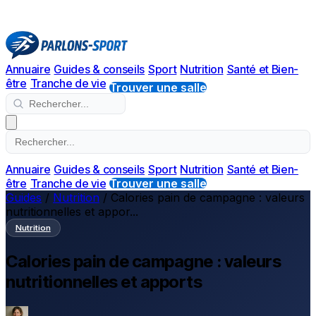
Annuaire
Guides & conseils
Sport
Nutrition
Santé et Bien-
être
Tranche de vie
Trouver une salle
Annuaire
Guides & conseils
Sport
Nutrition
Santé et Bien-
être
Tranche de vie
Trouver une salle
Guides
/
Nutrition
/
Calories pain de campagne : valeurs
nutritionnelles et appor...
Nutrition
Calories pain de campagne : valeurs
nutritionnelles et apports