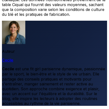
table Ciqual qui fournit des valeurs moyennes, sachant
que la composition varie selon les conditions de culture
du blé et les pratiques de fabrication.
Auteur
Cecile
Cecile
est une fit girl parisienne dynamique, passionnée
par le sport, le bien‑être et le style de vie urbain. Elle
partage des conseils pratiques et motivants pour
s'entraîner, manger sainement et rester active au
quotidien. Son approche combine exigence et plaisir,
avec un accent sur l'équilibre et la durabilité. Sur le
blog, elle inspire les lecteurs à adopter des routines
accessibles au rythme de la vie parisienne.