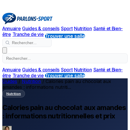
Annuaire
Guides & conseils
Sport
Nutrition
Santé et Bien-
être
Tranche de vie
Trouver une salle
Annuaire
Guides & conseils
Sport
Nutrition
Santé et Bien-
être
Tranche de vie
Trouver une salle
Guides
/
Nutrition
/
Calories pain au chocolat aux
amandes : informations nutriti...
Nutrition
Calories pain au chocolat aux amandes
: informations nutritionnelles et prix