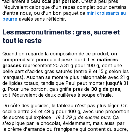
facilement à
580 kcal par portion
. C'est à peu près
l'équivalent calorique d'un repas complet pour certains
d'entre nous, ou d'un bon paquet de
mini croissants au
beurre
avalés sans réfléchir.
Les macronutriments : gras, sucre et
tout le reste
Quand on regarde la composition de ce produit, on
comprend vite pourquoi il pèse lourd. Les
matières
grasses
représentent 20 à 31 g pour 100 g, dont une
belle part d'acides gras saturés (entre 8 et 15 g selon les
marques). Auchan se montre plus raisonnable avec 21 g
de lipides totaux, tandis que Paul peut monter jusqu'à 31
g. Pour une portion, ça signifie près de
30 g de gras
,
soit l'équivalent de deux cuillères à soupe d'huile.
Du côté des glucides, le tableau n'est pas plus léger. On
oscille entre 34 et 49 g pour 100 g, avec une proportion
de sucres qui explose :
19 à 29 g de sucres purs
. Ça
s'explique par le chocolat, évidemment, mais aussi par
la crème d'amande ou frangipane qui contient du sucre,