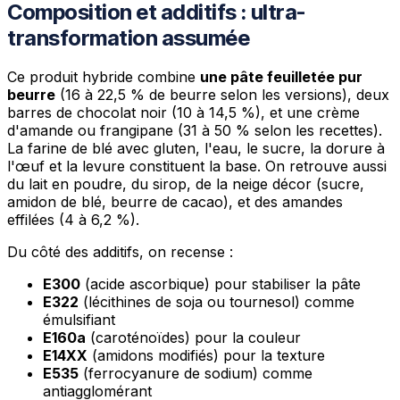
Composition et additifs : ultra-
transformation assumée
Ce produit hybride combine
une pâte feuilletée pur
beurre
(16 à 22,5 % de beurre selon les versions), deux
barres de chocolat noir (10 à 14,5 %), et une crème
d'amande ou frangipane (31 à 50 % selon les recettes).
La farine de blé avec gluten, l'eau, le sucre, la dorure à
l'œuf et la levure constituent la base. On retrouve aussi
du lait en poudre, du sirop, de la neige décor (sucre,
amidon de blé, beurre de cacao), et des amandes
effilées (4 à 6,2 %).
Du côté des additifs, on recense :
E300
(acide ascorbique) pour stabiliser la pâte
E322
(lécithines de soja ou tournesol) comme
émulsifiant
E160a
(caroténoïdes) pour la couleur
E14XX
(amidons modifiés) pour la texture
E535
(ferrocyanure de sodium) comme
antiagglomérant