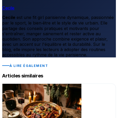
Cecile
Cecile
est une fit girl parisienne dynamique, passionnée
par le sport, le bien‑être et le style de vie urbain. Elle
partage des conseils pratiques et motivants pour
s'entraîner, manger sainement et rester active au
quotidien. Son approche combine exigence et plaisir,
avec un accent sur l'équilibre et la durabilité. Sur le
blog, elle inspire les lecteurs à adopter des routines
accessibles au rythme de la vie parisienne.
À LIRE ÉGALEMENT
Articles similaires