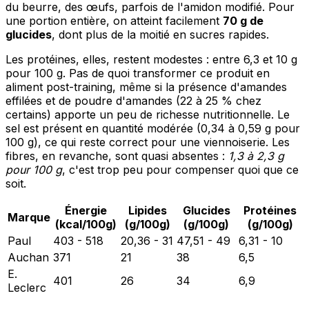
du beurre, des œufs, parfois de l'amidon modifié. Pour
une portion entière, on atteint facilement
70 g de
glucides
, dont plus de la moitié en sucres rapides.
Les protéines, elles, restent modestes : entre 6,3 et 10 g
pour 100 g. Pas de quoi transformer ce produit en
aliment post-training, même si la présence d'amandes
effilées et de poudre d'amandes (22 à 25 % chez
certains) apporte un peu de richesse nutritionnelle. Le
sel est présent en quantité modérée (0,34 à 0,59 g pour
100 g), ce qui reste correct pour une viennoiserie. Les
fibres, en revanche, sont quasi absentes :
1,3 à 2,3 g
pour 100 g
, c'est trop peu pour compenser quoi que ce
soit.
Énergie
Lipides
Glucides
Protéines
Marque
(kcal/100g)
(g/100g)
(g/100g)
(g/100g)
Paul
403 - 518
20,36 - 31
47,51 - 49
6,31 - 10
Auchan
371
21
38
6,5
E.
401
26
34
6,9
Leclerc