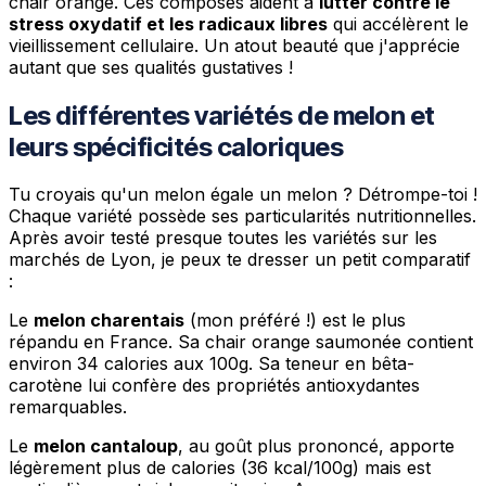
chair orange. Ces composés aident à
lutter contre le
stress oxydatif et les radicaux libres
qui accélèrent le
vieillissement cellulaire. Un atout beauté que j'apprécie
autant que ses qualités gustatives !
Les différentes variétés de melon et
leurs spécificités caloriques
Tu croyais qu'un melon égale un melon ? Détrompe-toi !
Chaque variété possède ses particularités nutritionnelles.
Après avoir testé presque toutes les variétés sur les
marchés de Lyon, je peux te dresser un petit comparatif
:
Le
melon charentais
(mon préféré !) est le plus
répandu en France. Sa chair orange saumonée contient
environ 34 calories aux 100g. Sa teneur en bêta-
carotène lui confère des propriétés antioxydantes
remarquables.
Le
melon cantaloup
, au goût plus prononcé, apporte
légèrement plus de calories (36 kcal/100g) mais est