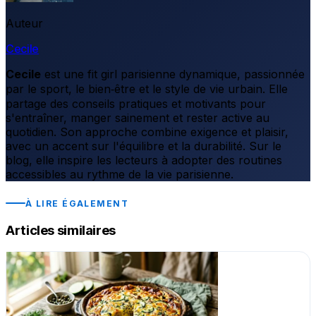
Auteur
Cecile
Cecile
est une fit girl parisienne dynamique, passionnée
par le sport, le bien‑être et le style de vie urbain. Elle
partage des conseils pratiques et motivants pour
s'entraîner, manger sainement et rester active au
quotidien. Son approche combine exigence et plaisir,
avec un accent sur l'équilibre et la durabilité. Sur le
blog, elle inspire les lecteurs à adopter des routines
accessibles au rythme de la vie parisienne.
À LIRE ÉGALEMENT
Articles similaires