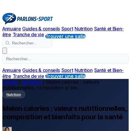
Annuaire
Guides & conseils
Sport
Nutrition
Santé et Bien-
être
Tranche de vie
Trouver une salle
Annuaire
Guides & conseils
Sport
Nutrition
Santé et Bien-
être
Tranche de vie
Trouver une salle
Guides
/
Nutrition
/
Melon calories : valeurs
nutritionnelles, composition et bie...
Nutrition
Melon calories : valeurs nutritionnelles,
composition et bienfaits pour la santé