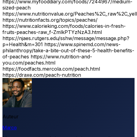
https://www.myfooddiary.com/foods/7244967/medium-
sized-peach
https://www.nutritionvalue.org/Peaches%2C_raw%2C_yello
https://nutritionfacts.org/topics/peaches/
https://www.calorieking.com/foods/calories-in-fresh-
fruits-peaches-raw_f-ZmlkPTYzNzA3.html
https://njaes.rutgers.edu/sshw/message/message.php?
p=Health&m=301 https://www.spinemd.com/news-
philanthropy/take-a-bite-out-of-these-5-health-benefits-
of-peaches https://www.nutrition-and-
you.com/peaches.html
https://foodfacts.mercola.com/peach.html
https://draxe.com/peach-nutrition
Auteur
Marco