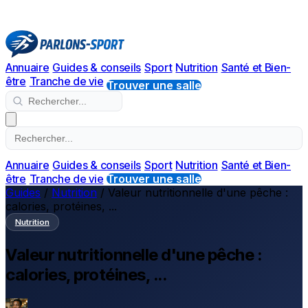
Annuaire
Guides & conseils
Sport
Nutrition
Santé et Bien-
être
Tranche de vie
Trouver une salle
Annuaire
Guides & conseils
Sport
Nutrition
Santé et Bien-
être
Tranche de vie
Trouver une salle
Guides
/
Nutrition
/
Valeur nutritionnelle d'une pêche :
calories, protéines, ...
Nutrition
Valeur nutritionnelle d'une pêche :
calories, protéines, ...