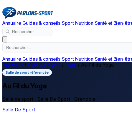
Annuaire
Guides & conseils
Sport
Nutrition
Santé et Bien-êtr
Annuaire
Guides & conseils
Sport
Nutrition
Santé et Bien-êtr
Annuaire
/
Salle De Sport
/
Isère
/
Au Fil du Yoga
Salle de sport référencée
Au Fil du Yoga
Salle de sport · Salle De Sport · Grenoble
Salle De Sport