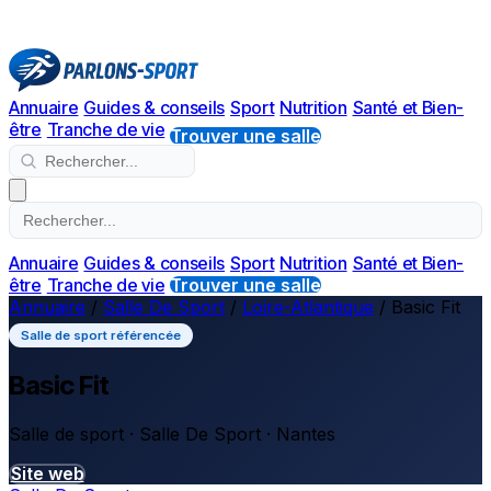
Annuaire
Guides & conseils
Sport
Nutrition
Santé et Bien-
être
Tranche de vie
Trouver une salle
Annuaire
Guides & conseils
Sport
Nutrition
Santé et Bien-
être
Tranche de vie
Trouver une salle
Annuaire
/
Salle De Sport
/
Loire-Atlantique
/
Basic Fit
Salle de sport référencée
Basic Fit
Salle de sport · Salle De Sport · Nantes
Site web