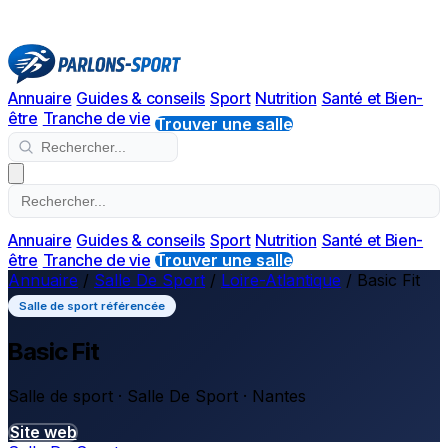
Annuaire
Guides & conseils
Sport
Nutrition
Santé et Bien-
être
Tranche de vie
Trouver une salle
Annuaire
Guides & conseils
Sport
Nutrition
Santé et Bien-
être
Tranche de vie
Trouver une salle
Annuaire
/
Salle De Sport
/
Loire-Atlantique
/
Basic Fit
Salle de sport référencée
Basic Fit
Salle de sport · Salle De Sport · Nantes
Site web