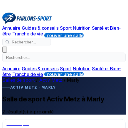
Annuaire
Guides & conseils
Sport
Nutrition
Santé et Bien-
être
Tranche de vie
Trouver une salle
Annuaire
Guides & conseils
Sport
Nutrition
Santé et Bien-
être
Tranche de vie
Trouver une salle
Salles de sport
/
Activ Metz
/
Marly
ACTIV METZ · MARLY
Salle de sport Activ Metz à Marly
2 résultat(s) à proximité
Salle de sport