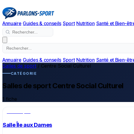
Annuaire
Guides & conseils
Sport
Nutrition
Santé et Bien-êtr
Annuaire
Guides & conseils
Sport
Nutrition
Santé et Bien-êtr
Salles de sport
/
Centre Social Culturel
CATÉGORIE
Salles de sport Centre Social Culturel
1 fiche
Salle de sport
Salle Île aux Dames