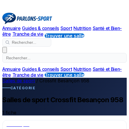
Annuaire
Guides & conseils
Sport
Nutrition
Santé et Bien-
être
Tranche de vie
Trouver une salle
Annuaire
Guides & conseils
Sport
Nutrition
Santé et Bien-
être
Tranche de vie
Trouver une salle
Salles de sport
/
Crossfit Besançon 958
CATÉGORIE
Salles de sport Crossfit Besançon 958
1 fiche
Salle de sport