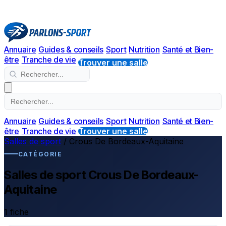
Annuaire
Guides & conseils
Sport
Nutrition
Santé et Bien-
être
Tranche de vie
Trouver une salle
Annuaire
Guides & conseils
Sport
Nutrition
Santé et Bien-
être
Tranche de vie
Trouver une salle
Salles de sport
/
Crous De Bordeaux-Aquitaine
CATÉGORIE
Salles de sport Crous De Bordeaux-
Aquitaine
1 fiche