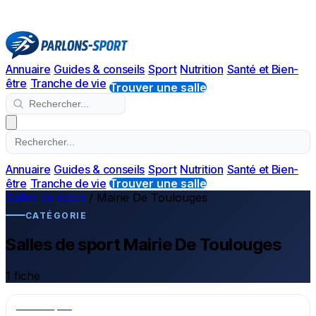
Annuaire
Guides & conseils
Sport
Nutrition
Santé et Bien-
être
Tranche de vie
Trouver une salle
Annuaire
Guides & conseils
Sport
Nutrition
Santé et Bien-
être
Tranche de vie
Trouver une salle
Salles de sport
/
Mairie De Toulouges
CATÉGORIE
Salles de sport Mairie De Toulouges
1 fiche
Salle de sport