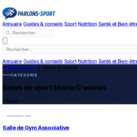
Annuaire
Guides & conseils
Sport
Nutrition
Santé et Bien-êtr
Annuaire
Guides & conseils
Sport
Nutrition
Santé et Bien-êtr
Salles de sport
/
Mairie D'esvres
CATÉGORIE
Salles de sport Mairie D'esvres
1 fiche
Salle de sport
Salle de Gym Associative