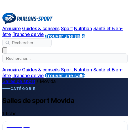
Annuaire
Guides & conseils
Sport
Nutrition
Santé et Bien-
être
Tranche de vie
Trouver une salle
Annuaire
Guides & conseils
Sport
Nutrition
Santé et Bien-
être
Tranche de vie
Trouver une salle
Salles de sport
/
Movida
CATÉGORIE
Salles de sport Movida
1 fiche
Salle de sport