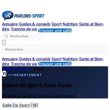
Annuaire
Guides & conseils
Sport
Nutrition
Santé et Bien-
être
Tranche de vie
Trouver une salle
Annuaire
Guides & conseils
Sport
Nutrition
Santé et Bien-
être
Tranche de vie
Trouver une salle
Salles de sport
/
Aude
11
DÉPARTEMENT
Salles de sport dans Aude
18 salle de sport(s) dans le département
Salle De Sport
(18)