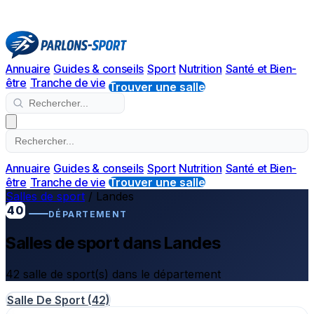
Annuaire
Guides & conseils
Sport
Nutrition
Santé et Bien-
être
Tranche de vie
Trouver une salle
Annuaire
Guides & conseils
Sport
Nutrition
Santé et Bien-
être
Tranche de vie
Trouver une salle
Salles de sport
/
Landes
40
DÉPARTEMENT
Salles de sport dans Landes
42 salle de sport(s) dans le département
Salle De Sport
(42)