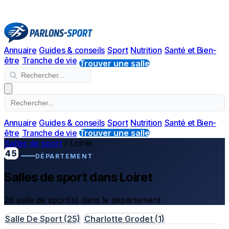
Annuaire
Guides & conseils
Sport
Nutrition
Santé et Bien-
être
Tranche de vie
Trouver une salle
Annuaire
Guides & conseils
Sport
Nutrition
Santé et Bien-
être
Tranche de vie
Trouver une salle
Salles de sport
/
Loiret
45
DÉPARTEMENT
Salles de sport dans Loiret
26 salle de sport(s) dans le département
Salle De Sport
(25)
Charlotte Grodet
(1)