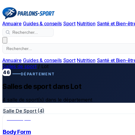
Annuaire
Guides & conseils
Sport
Nutrition
Santé et Bien-êtr
Annuaire
Guides & conseils
Sport
Nutrition
Santé et Bien-êtr
Salles de sport
/
Lot
46
DÉPARTEMENT
Salles de sport dans Lot
4 salle de sport(s) dans le département
Salle De Sport
(4)
Salle de sport
Body Form