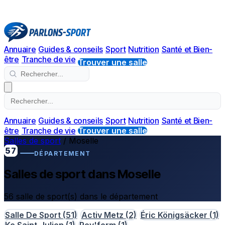
Annuaire
Guides & conseils
Sport
Nutrition
Santé et Bien-
être
Tranche de vie
Trouver une salle
Annuaire
Guides & conseils
Sport
Nutrition
Santé et Bien-
être
Tranche de vie
Trouver une salle
Salles de sport
/
Moselle
57
DÉPARTEMENT
Salles de sport dans Moselle
56 salle de sport(s) dans le département
Salle De Sport
(51)
Activ Metz
(2)
Éric Königsäcker
(1)
Kc Saint-Julien
(1)
Rev'form
(1)