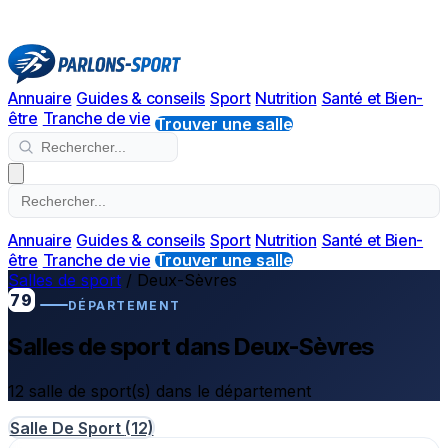
Annuaire
Guides & conseils
Sport
Nutrition
Santé et Bien-
être
Tranche de vie
Trouver une salle
Annuaire
Guides & conseils
Sport
Nutrition
Santé et Bien-
être
Tranche de vie
Trouver une salle
Salles de sport
/
Deux-Sèvres
79
DÉPARTEMENT
Salles de sport dans Deux-Sèvres
12 salle de sport(s) dans le département
Salle De Sport
(12)